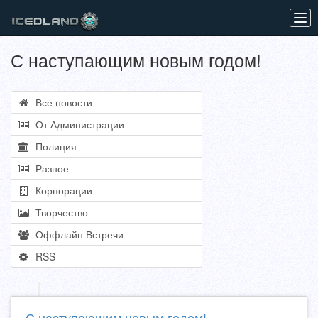
Tog
navi
С наступающим новым годом!
Все новости
От Администрации
Полиция
Разное
Корпорации
Творчество
Оффлайн Встречи
RSS
С наступающим новым годом!