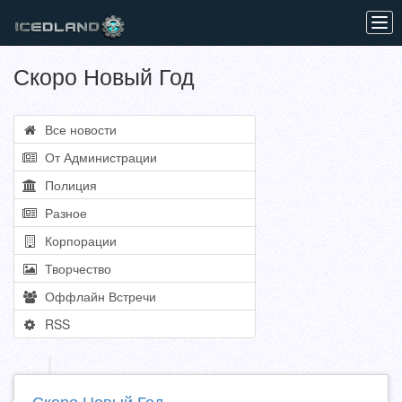
Tog
navi
Скоро Новый Год
Все новости
От Администрации
Полиция
Разное
Корпорации
Творчество
Оффлайн Встречи
RSS
Скоро Новый Год