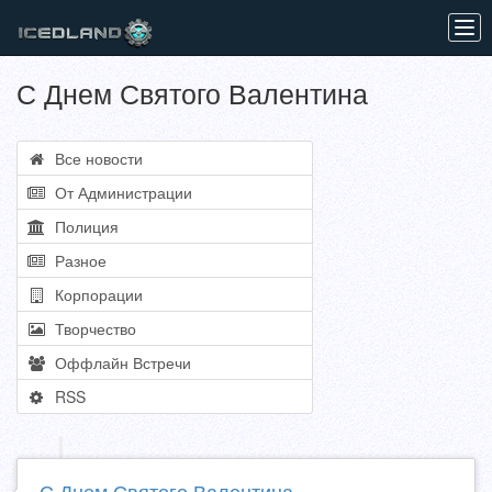
Tog
navi
С Днем Святого Валентина
Все новости
От Администрации
Полиция
Разное
Корпорации
Творчество
Оффлайн Встречи
RSS
С Днем Святого Валентина