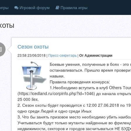
игры
Игровой форум
Правила игры
хоты
Сезон охоты
23:58 23/06/2018 |
Пресс-секретарь
|
От Администрации
Боевые умения, полученные в боях - это 
останавливаться. Пришло время проверит
навыки.
Правила проведения конкурса:
1.Необходимо вступить в клуб Others Тou
(https://icedland.ru/corpinfo.php?id=1046) до начала откр
25 000 ilex.
2. Сезон охоты будет проводится с 12:00 27.06.2018 по 1
одно среди Людей и одно среди Иных
3. Что бы занять призовое место необходимо убить наибо
Учитываться будут только мутанты найденные во фриленде 
недвижимости, секторов и городов засчитываться НЕ БУД