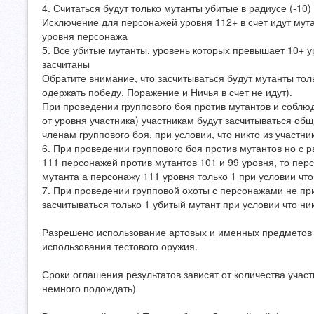
4. Считаться будут только мутанты убитые в радиусе (-10)
Исключение для персонажей уровня 112+ в счет идут мута
уровня персонажа
5. Все убитые мутанты, уровень которых превышает 10+ у
засчитаны
Обратите внимание, что засчитываться будут мутанты толь
одержать победу. Поражение и Ничья в счет не идут).
При проведении группового боя против мутантов и соблю
от уровня участника) участникам будут засчитываться об
членам группового боя, при условии, что никто из участни
6. При проведении группового боя против мутантов но с
111 персонажей против мутантов 101 и 99 уровня, то пер
мутанта а персонажу 111 уровня только 1 при условии что
7. При проведении групповой охоты с персонажами не пр
засчитываться только 1 убитый мутант при условии что ник
Разрешено использование артовых и именных предметов 
использования тестового оружия.
Сроки оглашения результатов зависят от количества учас
немного подождать)