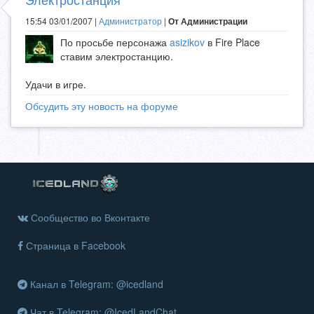
15:54 03/01/2007 |
Администратор
|
От Администрации
По просьбе персонажа
asizikov
в Fire Place
ставим электростанцию.
Удачи в игре.
Обсудить эту новость на форуме
Сообщество во Вконтакте
Страница в Facebook
Канал в Telegram: @icedland
Чат в Telegram: @IcedLandChat