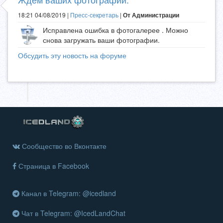
18:21 04/08/2019 |
Пресс-секретарь
|
От Администрации
Исправлена ошибка в фотогалерее . Можно
снова загружать ваши фотографии.
Обсудить эту новость на форуме
Сообщество во Вконтакте
Страница в Facebook
Канал в Telegram: @icedland
Чат в Telegram: @IcedLandChat