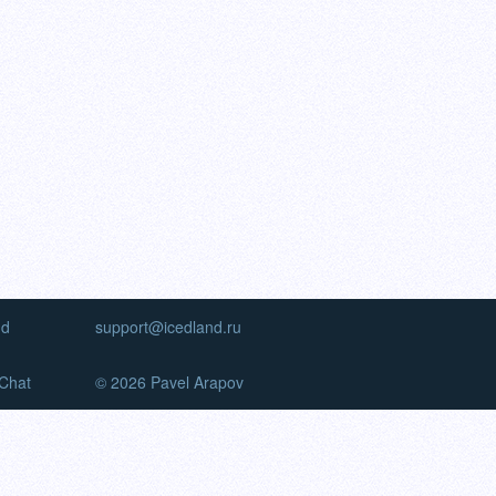
nd
support@icedland.ru
Chat
© 2026 Pavel Arapov