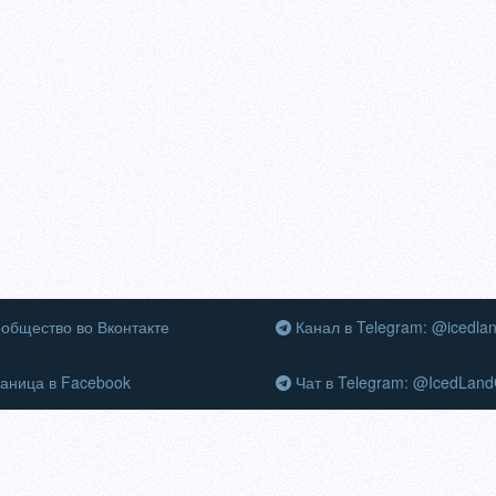
общество во Вконтакте
Канал в Telegram: @icedla
аница в Facebook
Чат в Telegram: @IcedLand