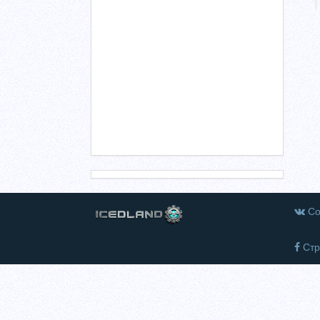
Со
Стр