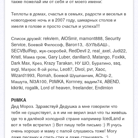
также пожелай им от себя и от моего имени:
Теплоты в домах, счастья в семьях, радости и веселья в
новогоднюю ночь и в 2007 году, шикарных столов и
хмеля в голове и просто счастья и успеха!!!
Список друзей: rekviem, AlOSmir, mamont888, Security
Service, Боевой Философ, Baron13, -БУЛЬБАШ-,
SECVBulRep, жук-скоробей, RedDevil 2, real_axel, Judi22,
Kristl, Мама гром, Gary Luber, danilian3, Matango, Foxikk,
Dark Max, Крез, Krazy Tarakan, НУ ШО, Буратино, ssq,
svgi, Матрос 8-ой роты, Leo87, Divol, pvr, Xaoc,
Wizard1993, Romah, Боевой Шушпанчик, AChip-2,
Машута, NI3A100, P0MKA, Kornney, вадим74, ABEND,
kikiriki, rogalik, Lord of heaven, freelander, Endimion
P0MKA
Дед Мороз. Здравствуй Дедушка а мне говорили что
тебя не существует, а я им не верил знал что ты живёшь
где то в далёкой холодной стране например IcedLand и
вот я тебя встретил :) Вот пишу тебя письмо :) Я учусь
очень хорошо и маму с папой слушаюсь тоже! Могу
даже песенку и спеть стих и даже станцевать. :)