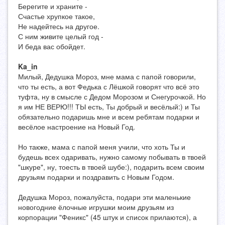
Берегите и храните -
Счастье хрупкое такое,
Не надейтесь на другое.
С ним живите целый год -
И беда вас обойдет.
Ka_in
Милый, Дедушка Мороз, мне мама с папой говорили,
что ты есть, а вот Федька с Лёшкой говорят что всё это
туфта, ну в смысле с Дедом Морозом и Снегурочкой. Но
я им НЕ ВЕРЮ!!! ТЫ есть, Ты добрый и весёлый:) и Ты
обязательно подаришь мне и всем ребятам подарки и
весёлое настроение на Новый Год.
Но также, мама с папой меня учили, что хоть Ты и
будешь всех одаривать, нужно самому побывать в твоей
"шкуре", ну, тоесть в твоей шубе:), подарить всем своим
друзьям подарки и поздравить с Новым Годом.
Дедушка Мороз, пожалуйста, подари эти маленькие
новогодние ёлочные игрушки моим друзьям из
корпорации "Феникс" (45 штук и список прилаются), а