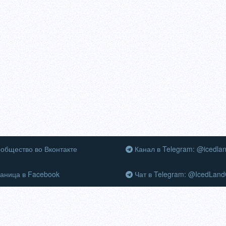
общество во Вконтакте
Канал в Telegram: @icedla
аница в Facebook
Чат в Telegram: @IcedLand