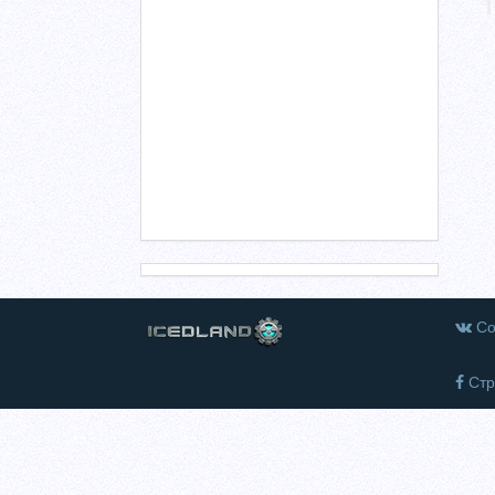
Со
Стр