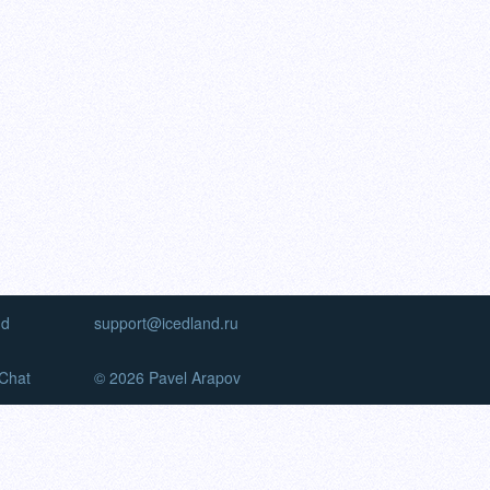
nd
support@icedland.ru
Chat
© 2026 Pavel Arapov