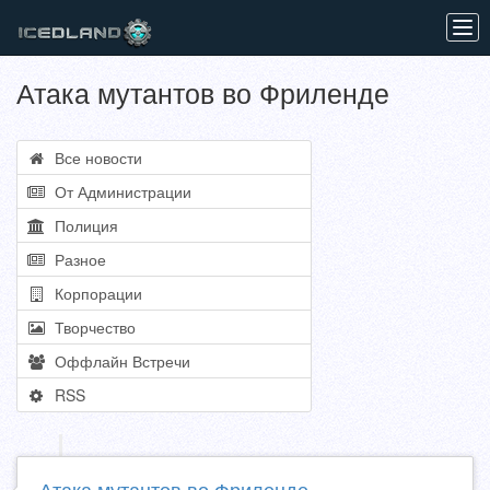
Tog
navi
Атака мутантов во Фриленде
Все новости
От Администрации
Полиция
Разное
Корпорации
Творчество
Оффлайн Встречи
RSS
Атака мутантов во Фриленде