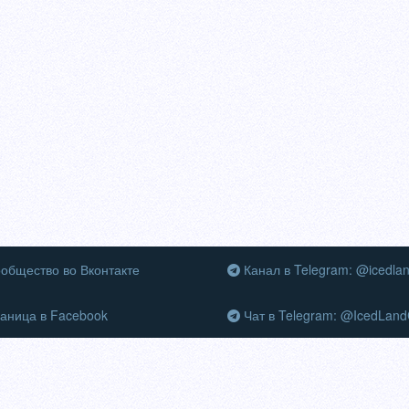
общество во Вконтакте
Канал в Telegram: @icedla
аница в Facebook
Чат в Telegram: @IcedLand