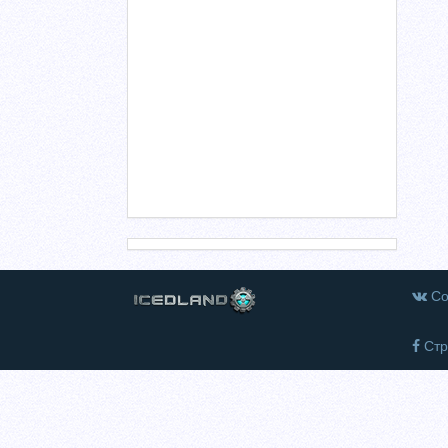
Со
Стр