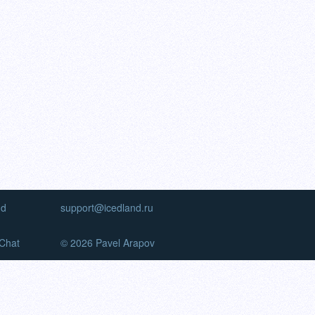
nd
support@icedland.ru
Chat
© 2026 Pavel Arapov