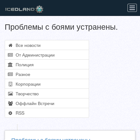
Tog
navi
Проблемы с боями устранены.
Все новости
От Администрации
Полиция
Разное
Корпорации
Творчество
Оффлайн Встречи
RSS
Проблемы с боями устранены.