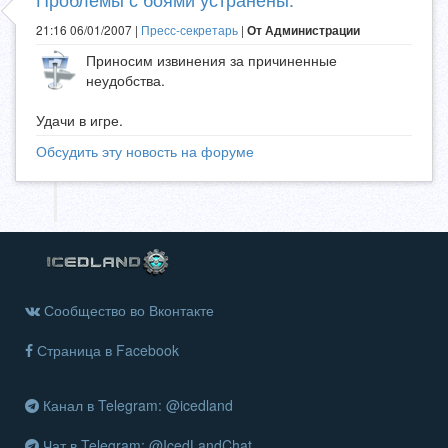
21:16 06/01/2007 |
Пресс-секретарь
|
От Администрации
Приносим извинения за причиненные
неудобства.
Удачи в игре.
Обсудить эту новость на форуме
Сообщество во Вконтакте
Страница в Facebook
Канал в Telegram: @icedland
Чат в Telegram: @IcedLandChat