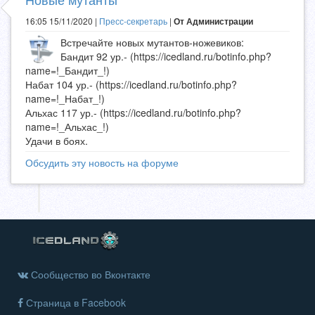
16:05 15/11/2020 |
Пресс-секретарь
|
От Администрации
Встречайте новых мутантов-ножевиков:
Бандит 92 ур.- (https://icedland.ru/botinfo.php?
name=!_Бандит_!)
Набат 104 ур.- (https://icedland.ru/botinfo.php?
name=!_Набат_!)
Альхас 117 ур.- (https://icedland.ru/botinfo.php?
name=!_Альхас_!)
Удачи в боях.
Обсудить эту новость на форуме
Сообщество во Вконтакте
Страница в Facebook