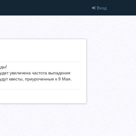
Вход
еды!
 будет увеличена частота выпадения
удут квесты, приуроченные к 9 Мая.