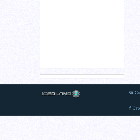
Со
Стр