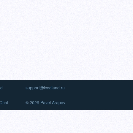
nd
support@icedland.ru
Chat
© 2026 Pavel Arapov