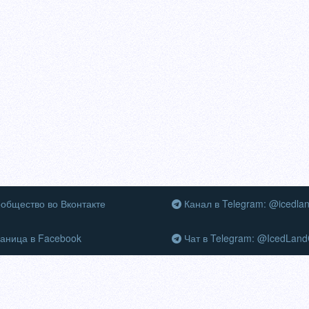
общество во Вконтакте
Канал в Telegram: @icedla
аница в Facebook
Чат в Telegram: @IcedLand