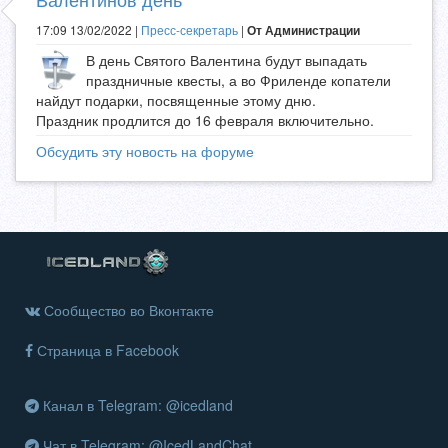
17:09 13/02/2022 |
Пресс-секретарь
|
От Администрации
В день Святого Валентина будут выпадать
праздничные квесты, а во Фриленде копатели
найдут подарки, посвященные этому дню.
Праздник продлится до 16 февраля включительно.
Обсудить эту новость на форуме
Сообщество во Вконтакте
Страница в Facebook
Канал в Telegram: @icedland
Чат в Telegram: @IcedLandChat