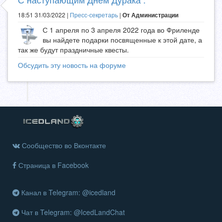
18:51 31/03/2022 |
Пресс-секретарь
|
От Администрации
С 1 апреля по 3 апреля 2022 года во Фриленде
вы найдете подарки посвященные к этой дате, а
так же будут праздничные квесты.
Обсудить эту новость на форуме
Сообщество во Вконтакте
Страница в Facebook
Канал в Telegram: @icedland
Чат в Telegram: @IcedLandChat