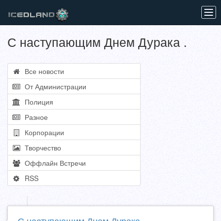
Tog
navi
С наступающим Днем Дурака .
Все новости
От Администрации
Полиция
Разное
Корпорации
Творчество
Оффлайн Встречи
RSS
С наступающим Днем Дурака .