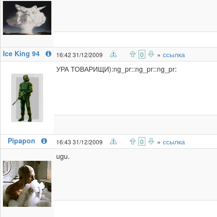
Ice King 94
0
»
ссылка
16:42 31/12/2009
УРА ТОВАРИЩИ):ng_pr::ng_pr::ng_pr:
Pipapon
0
»
ссылка
16:43 31/12/2009
ugu.