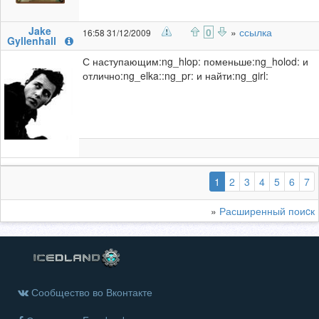
Jake
0
»
ссылка
16:58 31/12/2009
Gyllenhall
С наступающим:ng_hlop: поменьше:ng_holod: и
отлично:ng_elka::ng_pr: и найти:ng_girl:
(выбранная)
1
2
3
4
5
6
7
»
Расширенный поиcк
Сообщество во Вконтакте