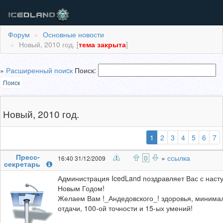
Форум
Основные новости
Новый, 2010 год. [
тема закрыта
]
»
Расширенный поиcк
Поиск:
Поиск
Новый, 2010 год.
(выбранная)
1
2
3
4
5
6
7
Пресс-
0
»
ссылка
16:40 31/12/2009
секретарь
Администрация IcedLand поздравляет Вас с нас
Новым Годом!
Желаем Вам !_Андедовского_! здоровья, минима
отдачи, 100-ой точности и 15-ых умений!