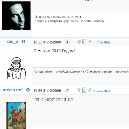
...И я бы жил нормально, но увы:
Я привык смотреть куда-то выше вашей головы...
dm_b
0
»
ссылка
16:55 31/12/2009
С Новым 2010 Годом!
Ну сделайте что нибудь эдакое на 40 эконом и выше ... не знаю п
troyka tref
0
»
ссылка
16:56 31/12/2009
:ng_elka::chee:ng_pr: