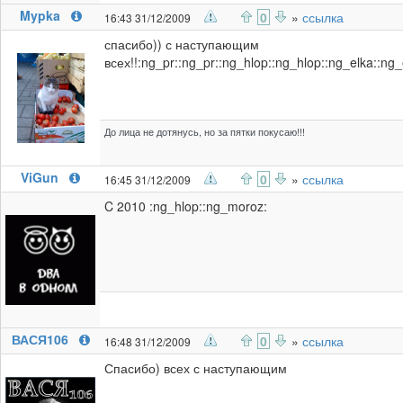
Mypka
0
»
ссылка
16:43 31/12/2009
спасибо)) с наступающим
всех!!:ng_pr::ng_pr::ng_hlop::ng_hlop::ng_elka::ng_
До лица не дотянусь, но за пятки покусаю!!!
ViGun
0
»
ссылка
16:45 31/12/2009
C 2010 :ng_hlop::ng_moroz:
ВАСЯ106
0
»
ссылка
16:48 31/12/2009
Спасибо) всех с наступающим