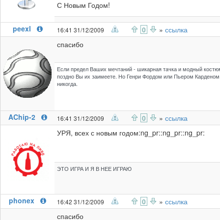
С Новым Годом!
peexl
0
»
ссылка
16:41 31/12/2009
спасибо
Если предел Ваших мечтаний - шикарная тачка и модный костюм
поздно Вы их заимеете. Но Генри Фордом или Пьером Карденом
никогда.
AChip-2
0
»
ссылка
16:41 31/12/2009
УРЯ, всех с новым годом:ng_pr::ng_pr::ng_pr:
ЭТО ИГРА И Я В НЕЕ ИГРАЮ
phonex
0
»
ссылка
16:42 31/12/2009
спасибо