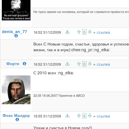
Не трать время на человека, который не стремится провести его
denis_an_77
0
»
ссылка
16:52 31/12/2009
Всех С Новым годом, счастья, здоровья и успехов
жизни, так и в игре):chee:ng_pr::ng_elka:
Форте
0
»
ссылка
16:52 31/12/2009
С 2010 всех :ng_elka:
22:35 19.06.2007 Принятие в ABCD
Фокс Малдер
0
»
ссылка
16:55 31/12/2009
Удачи и счастья в Новом году!)