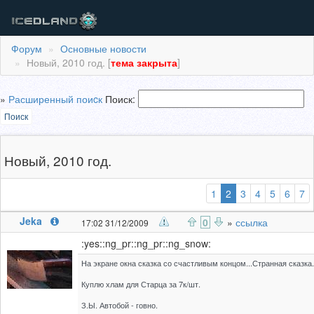
Форум
Основные новости
Новый, 2010 год. [
тема закрыта
]
»
Расширенный поиcк
Поиск:
Поиск
Новый, 2010 год.
(выбранная)
1
2
3
4
5
6
7
Jeka
0
»
ссылка
17:02 31/12/2009
:yes::ng_pr::ng_pr::ng_snow:
На экране окна сказка со счастливым концом...Странная сказка.
Куплю хлам для Старца за 7к/шт.
З.Ы. Автобой - говно.