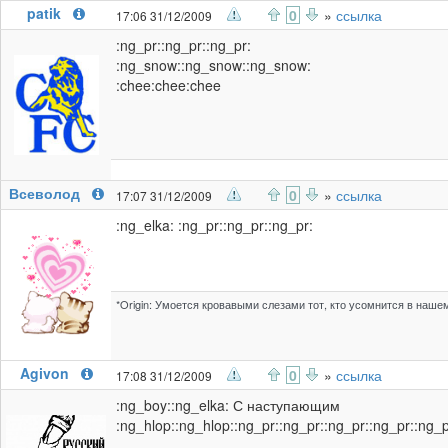
patik
0
»
ссылка
17:06 31/12/2009
:ng_pr::ng_pr::ng_pr:
:ng_snow::ng_snow::ng_snow:
:chee:chee:chee
Всеволод
0
»
ссылка
17:07 31/12/2009
:ng_elka: :ng_pr::ng_pr::ng_pr:
*Origin: Умоется кровавыми слезами тот, кто усомнится в наш
Agivon
0
»
ссылка
17:08 31/12/2009
:ng_boy::ng_elka: С наступающим
:ng_hlop::ng_hlop::ng_pr::ng_pr::ng_pr::ng_pr::ng_p