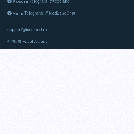
Канал в Telegram: @icedland
Чат в Telegram: @IcedLandChat
support@icedland.ru
© 2026 Pavel Arapov