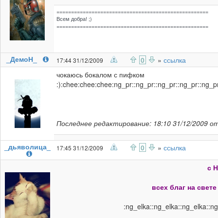
====================================================
Всем добра! ;)
====================================================
_ДемоН_
0
»
ссылка
17:44 31/12/2009
чокаюсь бокалом с пифком
:):chee:chee:chee:ng_pr::ng_pr::ng_pr::ng_pr::ng_p
Последнее редактирование: 18:10 31/12/2009 о
_дьяволица_
0
»
ссылка
17:45 31/12/2009
с 
всех благ на свете
:ng_elka::ng_elka::ng_elka::ng