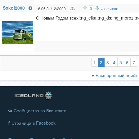
Sokol2000
0
»
ссылка
18:06 31/12/2009
С Новым Годом всех!:ng_elka::ng_ds::ng_moroz::ng
(выбранная)
1
2
3
4
5
6
7
»
Расширенный поиcк
Сообщество во Вконтакте
Страница в Facebook