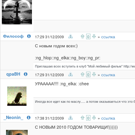
Философ
0
»
ссылка
17:29 31/12/2009
С новым годом всех:)
:ng_hlop::ng_elka::ng_boy::ng_pr:
Приглашаю всех вступить в клуб "Мой любимый фильм" http://www
qpaBH
0
»
ссылка
17:29 31/12/2009
УРААААА!!!! :ng_elka: :chee
Иногда все идет как по маслу..... а потом оказываеться что это 
_Neonin_
0
»
ссылка
17:38 31/12/2009
С НОВЫМ 2010 ГОДОМ ТОВАРИЩИ!))))))