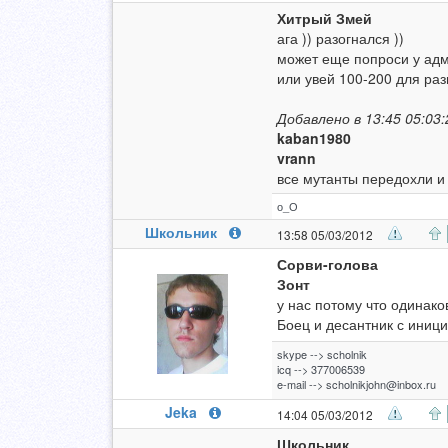
Хитрый Змей
ага )) разогнался ))
может еще попроси у адми
или увей 100-200 для разв
Добавлено в 13:45 05:03:
kaban1980
vrann
все мутанты передохли и 
о_О
Школьник
13:58 05/03/2012
Сорви-голова
Зонт
у нас потому что одинако
Боец и десантник с иници
skype --> scholnik
icq --> 377006539
e-mail -->
scholnikjohn@inbox.ru
Jeka
14:04 05/03/2012
Школьник