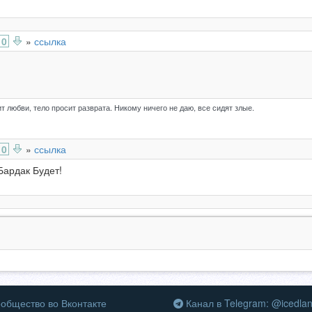
0
»
ссылка
т любви, тело просит разврата. Никому ничего не даю, все сидят злые.
0
»
ссылка
Бардак Будет!
общество во Вконтакте
Канал в Telegram: @icedla