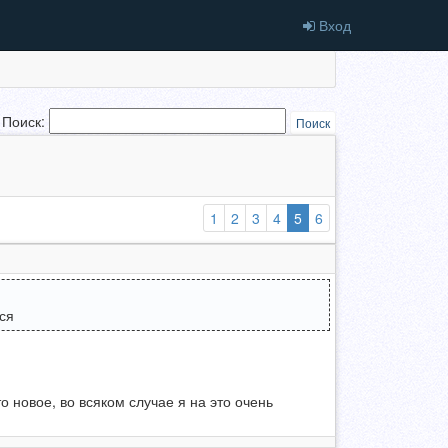
Вход
Поиск:
Поиск
(выбранная)
1
2
3
4
5
6
тся
то новое, во всяком случае я на это очень