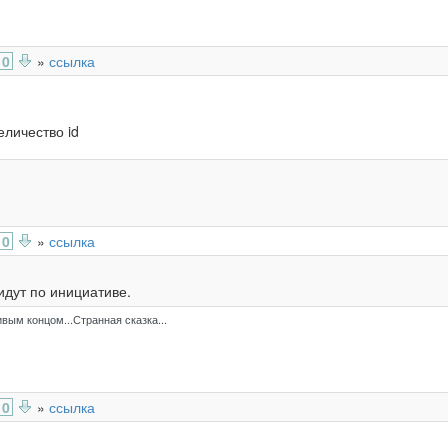
0
»
ссылка
еличество id
0
»
ссылка
дут по инициативе.
ивым концом...Странная сказка...
0
»
ссылка