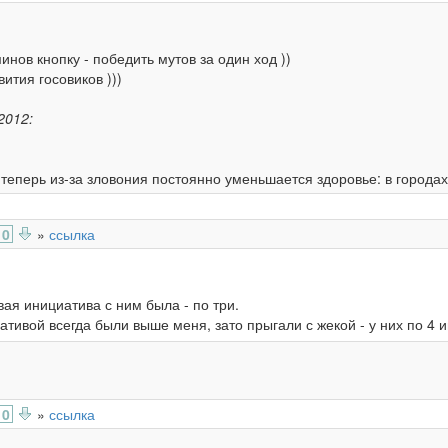
нов кнопку - победить мутов за один ход ))
ития госовиков )))
2012:
теперь из-за зловония постоянно уменьшается здоровье: в городах -
0
»
ссылка
вая инициатива с ним была - по три.
ативой всегда были выше меня, зато прыгали с жекой - у них по 4 
0
»
ссылка