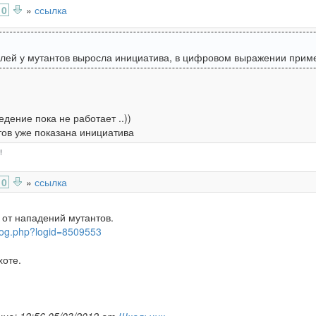
0
»
ссылка
ей у мутантов выросла инициатива, в цифровом выражении пример
едение пока не работает ..))
тов уже показана инициатива
!
0
»
ссылка
 от нападений мутантов.
rlog.php?logid=8509553
хоте.