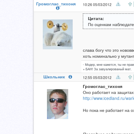
Громоглас_тихоня
10:26 05/03/2012
Цитата:
По оценкам наблюдател
слава богу что это нововв
хоть номинально у мутан
- Модер, мне кажется, ты не прав
+ БАН! За завуалированый мат.
Школьник
12:55 05/03/2012
Громоглас_тихоня
Оно работает на защитах
http://www.icedland.ru/wa
Но пока не работает на о