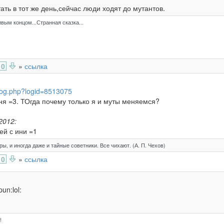
ть в тот же день,сейчас люди ходят до мутантов.
ивым концом...Странная сказка...
0
»
ссылка
rlog.php?logid=8513075
ня =3. ТОгда почему только я и муты меняемся?
2012:
ей с ини =1
ы, и иногда даже и тайные советники. Все чихают. (А. П. Чехов)
0
»
ссылка
un:lol:
!