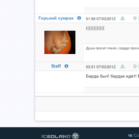
Горький сумрак
01:56 07/03/2012
((((((((((((
Душа просит покоя, сердце проси
Staff
03:31 07/03/2012
Барда был! бардак идёт! 
Со