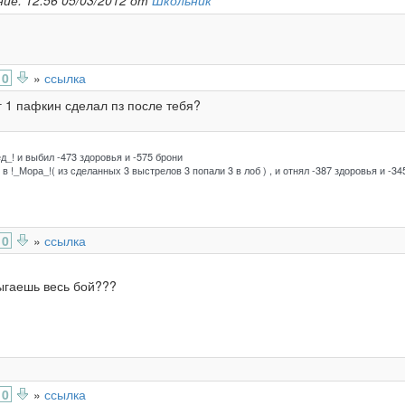
ие: 12:56 05/03/2012 от
Школьник
0
»
ссылка
г 1 пафкин сделал пз после тебя?
д_! и выбил -473 здоровья и -575 брони
в !_Мора_!( из сделанных 3 выстрелов 3 попали 3 в лоб ) , и отнял -387 здоровья и -34
0
»
ссылка
рыгаешь весь бой???
0
»
ссылка