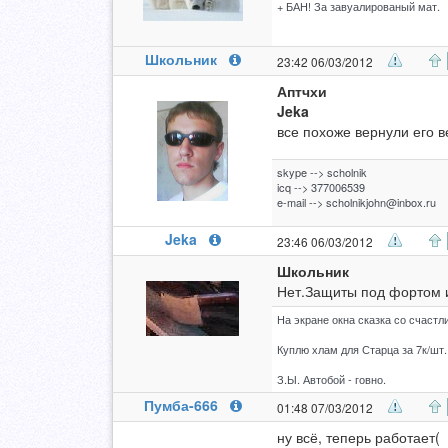
+ БАН! За завуалированый мат.
Школьник
23:42 06/03/2012
Аптчхи
Jeka
все похоже вернули его в
skype --> scholnik
icq --> 377006539
e-mail -->
scholnikjohn@inbox.ru
Jeka
23:46 06/03/2012
Школьник
Нет.Защиты под фортом и
На экране окна сказка со счастл
Куплю хлам для Старца за 7к/шт.
З.Ы. Автобой - говно.
Пумба-666
01:48 07/03/2012
ну всё, теперь работает(