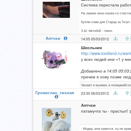
Система перестала работа
На экране окна сказка со счастл
Куплю хлам для Старца за 7к/шт.
З.Ы. Автобой - говно.
Аптчхи
14:05 05/03/2012
Школьник
http://www.icedland.ru/wa
у всех людей ини =1 у ме
Добавлено в 14:05 05:03:
причем я хожу позже люд
Чихают и мужики, и полицмейстер
Громоглас_тихоня
23:30 06/03/2012
Аптчхи
патамучта ты - прастыл! :p
- Модер, мне кажется, ты не прав