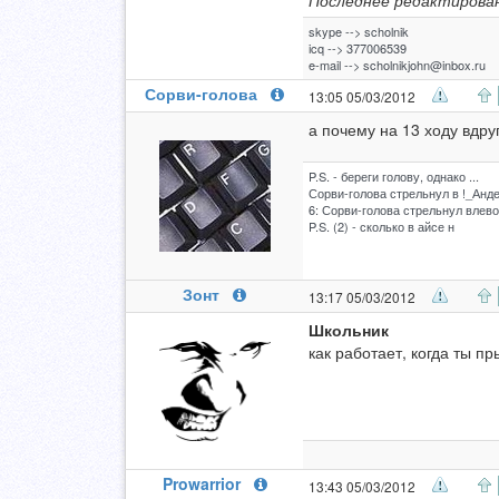
Последнее редактирован
skype --> scholnik
icq --> 377006539
e-mail -->
scholnikjohn@inbox.ru
Сорви-голова
13:05 05/03/2012
а почему на 13 ходу вдру
P.S. - береги голову, однако ...
Сорви-голова стрельнул в !_Анде
6: Сорви-голова стрельнул влево 
P.S. (2) - сколько в айсе н
Зонт
13:17 05/03/2012
Школьник
как работает, когда ты п
Prowarrior
13:43 05/03/2012