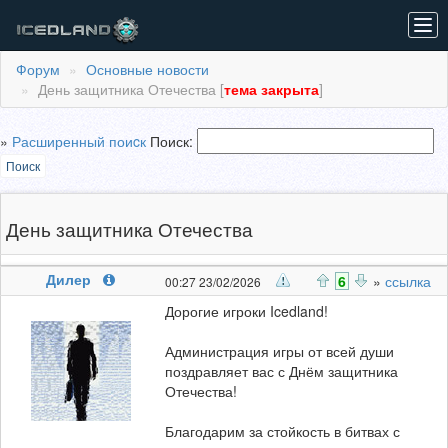
Tog
navi
Форум
Основные новости
День защитника Отечества [
тема закрыта
]
»
Расширенный поиcк
Поиск:
Поиск
День защитника Отечества
Дилер
6
»
ссылка
00:27 23/02/2026
Дорогие игроки Icedland!
Администрация игры от всей души
поздравляет вас с Днём защитника
Отечества!
Благодарим за стойкость в битвах с