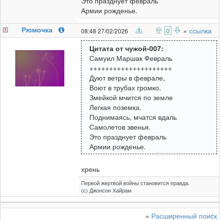
Это празднует февраль
Армии рожденье.
Рюмочка
0
»
ссылка
08:48 27/02/2026
Цитата от чужой-007:
Самуил Маршак Февраль
+++++++++++++++++++++
Дуют ветры в феврале,
Воют в трубах громко.
Змейкой мчится по земле
Легкая поземка.
Поднимаясь, мчатся вдаль
Самолетов звенья.
Это празднует февраль
Армии рожденье.
хрень
Первой жертвой войны становится правда.
(с) Джонсон Хайрам
»
Расширенный поиcк