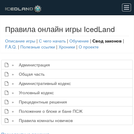
Tog
navi
Правила онлайн игры IcedLand
Описание игры
|
С чего начать
|
Обучение
|
Свод законов
|
F.A.Q.
|
Полезные ссылки
|
Хроники
|
О проекте
» Администрация
» Общая часть
» Административный кодекс
» Уголовный кодекс
» Прецедентные решения
» Положение о блоке и бане ПСЖ
» Правила комнаты новичков