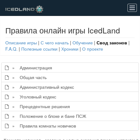
Tog
navi
Правила онлайн игры IcedLand
Описание игры
|
С чего начать
|
Обучение
|
Свод законов
|
F.A.Q.
|
Полезные ссылки
|
Хроники
|
О проекте
» Администрация
» Общая часть
» Административный кодекс
» Уголовный кодекс
» Прецедентные решения
» Положение о блоке и бане ПСЖ
» Правила комнаты новичков