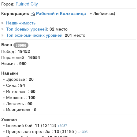
Город:
Ruined City
Корпорация:
Рабочий и Колхозница
»
Любимчик)
»
Недвижимость
»
Топ боевых уровней
:
32
место
»
Топ экономических уровней
:
201
место
Боев
36966
Побед :
19452
Поражений :
16554
Ничьих :
960
Навыки
»
Здоровье :
20
»
Сила :
94
»
Интеллект :
60
»
Меткость :
100
»
Ловкость :
90
»
Инициатива :
0
Умения
»
Ближний бой:
11
(12413)
+3087
»
Прицельная стрельба :
13
(31195 )
+1305