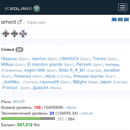
Tog
navi
arhont
» Оффлайн
Семья
20
Heppuyc
,
vipertus
,
СВИЛОГА
,
Transis
,
(Брат)
(Брат)
(Брат)
(Брат)
Milikys
,
El miembro grande
,
Petrovi4
,
пеперц
(Брат)
(Брат)
(Брат)
,
evgen1988
,
Bride R_A_M1
,
escalibor
(Племянник)
(Брат)
(Сестра)
,
Рюмочка
,
repca
,
Фемида мертва
,
(Брат)
(Брат)
(Сестра)
(Брат)
_clubNika_
,
стрелок28
,
B@gira
,
taipan
,
(Сестра)
(Брат)
(Кума)
(Сестра)
-Francyz-
,
ДаШкАА
,
(Брат)
(Жена)
Раса:
ИНОЙ
Боевой уровень:
108
(10400909)
+382441
Экономический уровень:
23
(134935.34)
+5464.66
282
/ 384
Баланс:
557,212
ilex