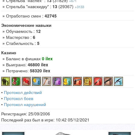
»
Стрельба "наспех" :
13
(31829)
+671
»
Стрельба "навскидку" :
13
(29367)
+3133
»
Отработано смен :
42745
Экономические навыки
»
Обучаемость :
12
»
Мастерство :
6
»
Стабильность :
5
Казино
»
Баланс в фишках
0 ilex
»
Выиграно:
46800 ilex
»
Потрачено:
58320 ilex
•
Протокол действий
•
Протокол боев
•
Протокол нарушений
Регистрация: 25/09/2006
Последний раз был в игре: 10:42 05/12/2021