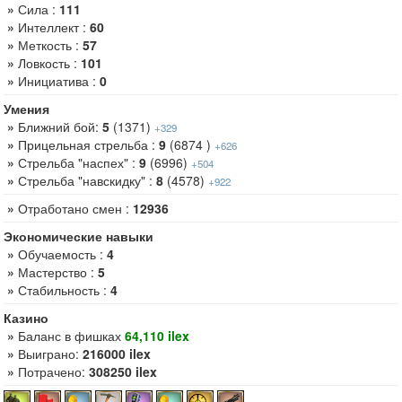
»
Сила :
111
»
Интеллект :
60
»
Меткость :
57
»
Ловкость :
101
»
Инициатива :
0
Умения
»
Ближний бой:
5
(1371)
+329
»
Прицельная стрельба :
9
(6874 )
+626
»
Стрельба "наспех" :
9
(6996)
+504
»
Стрельба "навскидку" :
8
(4578)
+922
»
Отработано смен :
12936
Экономические навыки
»
Обучаемость :
4
»
Мастерство :
5
»
Стабильность :
4
Казино
»
Баланс в фишках
64,110 ilex
»
Выиграно:
216000 ilex
»
Потрачено:
308250 ilex