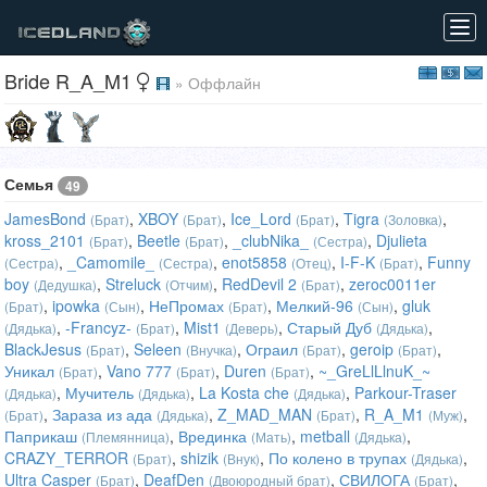
Tog
navi
Bride R_A_M1
» Оффлайн
Семья
49
JamesBond
,
XBOY
,
Ice_Lord
,
Tigra
,
(Брат)
(Брат)
(Брат)
(Золовка)
kross_2101
,
Beetle
,
_clubNika_
,
Djulieta
(Брат)
(Брат)
(Сестра)
,
_Camomile_
,
enot5858
,
I-F-K
,
Funny
(Сестра)
(Сестра)
(Отец)
(Брат)
boy
,
Streluck
,
RedDevil 2
,
zeroc0011er
(Дедушка)
(Отчим)
(Брат)
,
ipowka
,
НеПромах
,
Мелкий-96
,
gluk
(Брат)
(Сын)
(Брат)
(Сын)
,
-Francyz-
,
Mist1
,
Старый Дуб
,
(Дядька)
(Брат)
(Деверь)
(Дядька)
BlackJesus
,
Seleen
,
Ограил
,
geroip
,
(Брат)
(Внучка)
(Брат)
(Брат)
Уникал
,
Vano 777
,
Duren
,
~_GreLlLlnuK_~
(Брат)
(Брат)
(Брат)
,
Мучитель
,
La Kosta che
,
Parkour-Traser
(Дядька)
(Дядька)
(Дядька)
,
Зараза из ада
,
Z_MAD_MAN
,
R_A_M1
,
(Брат)
(Дядька)
(Брат)
(Муж)
Паприкаш
,
Врединка
,
metball
,
(Племянница)
(Мать)
(Дядька)
CRAZY_TERROR
,
shizik
,
По колено в трупах
,
(Брат)
(Внук)
(Дядька)
Ultra Casper
,
DeafDen
,
СВИЛОГА
,
(Брат)
(Двоюродный брат)
(Брат)