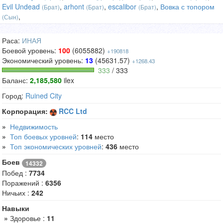
Evil Undead
,
arhont
,
escalibor
,
Вовка с топором
(Брат)
(Брат)
(Брат)
,
(Сын)
Раса:
ИНАЯ
Боевой уровень:
100
(6055882)
+190818
Экономический уровень:
13
(45631.57)
+1268.43
333
/ 333
Баланс:
2,185,580
ilex
Город:
Ruined City
Корпорация:
RCC Ltd
»
Недвижимость
»
Топ боевых уровней
:
114
место
»
Топ экономических уровней
:
436
место
Боев
14332
Побед :
7734
Поражений :
6356
Ничьих :
242
Навыки
»
Здоровье :
11