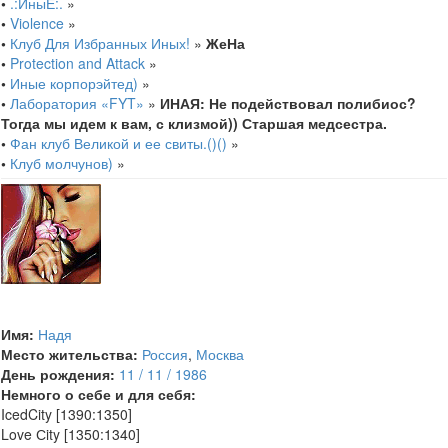
•
.:ИныЕ:.
»
•
Violence
»
•
Клуб Для Избранных Иных!
»
ЖеНа
•
Protection and Attack
»
•
Иные корпорэйтед)
»
•
Лаборатория «FYT»
»
ИНАЯ: Не подействовал полибиос?
Тогда мы идем к вам, с клизмой)) Старшая медсестра.
•
Фан клуб Великой и ее свиты.()()
»
•
Клуб молчунов)
»
Имя:
Надя
Место жительства:
Россия
,
Москва
День рождения:
11 / 11 / 1986
Немного о себе и для себя:
IcedCity [1390:1350]
Love Сity [1350:1340]