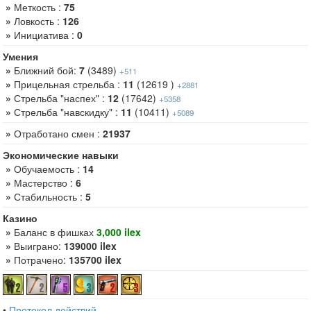
»
Меткость :
75
»
Ловкость :
126
»
Инициатива :
0
Умения
»
Ближний бой:
7
(3489)
+511
»
Прицельная стрельба :
11
(12619 )
+2881
»
Стрельба "наспех" :
12
(17642)
+5358
»
Стрельба "навскидку" :
11
(10411)
+5089
»
Отработано смен :
21937
Экономические навыки
»
Обучаемость :
14
»
Мастерство :
6
»
Стабильность :
5
Казино
»
Баланс в фишках
3,000 ilex
»
Выиграно:
139000 ilex
»
Потрачено:
135700 ilex
•
Протокол действий