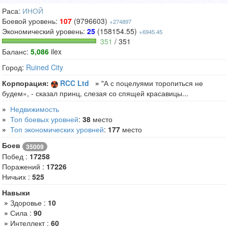
Раса:
ИНОЙ
Боевой уровень:
107
(9796603)
+274897
Экономический уровень:
25
(158154.55)
+6945.45
351
/ 351
Баланс:
5,086
ilex
Город:
Ruined City
Корпорация:
RCC Ltd
»
"А с поцелуями торопиться не
будем», - сказал принц, слезая со спящей красавицы...
»
Недвижимость
»
Топ боевых уровней
:
38
место
»
Топ экономических уровней
:
177
место
Боев
35009
Побед :
17258
Поражений :
17226
Ничьих :
525
Навыки
»
Здоровье :
10
»
Сила :
90
»
Интеллект :
60