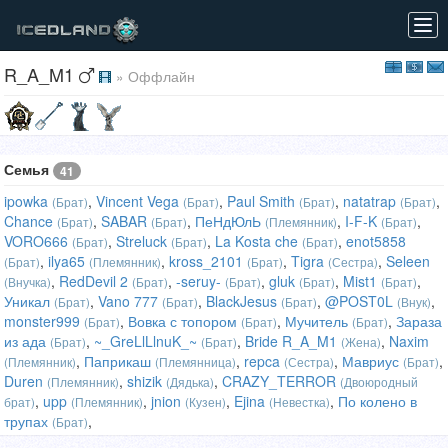
Tog
navi
R_A_M1
» Оффлайн
Семья
41
ipowka
,
Vincent Vega
,
Paul Smith
,
natatrap
,
(Брат)
(Брат)
(Брат)
(Брат)
Chance
,
SABAR
,
ПеНдЮлЬ
,
I-F-K
,
(Брат)
(Брат)
(Племянник)
(Брат)
VORO666
,
Streluck
,
La Kosta che
,
enot5858
(Брат)
(Брат)
(Брат)
,
ilya65
,
kross_2101
,
Tigra
,
Seleen
(Брат)
(Племянник)
(Брат)
(Сестра)
,
RedDevil 2
,
-seruy-
,
gluk
,
Mist1
,
(Внучка)
(Брат)
(Брат)
(Брат)
(Брат)
Уникал
,
Vano 777
,
BlackJesus
,
@POST0L
,
(Брат)
(Брат)
(Брат)
(Внук)
monster999
,
Вовка с топором
,
Мучитель
,
Зараза
(Брат)
(Брат)
(Брат)
из ада
,
~_GreLlLlnuK_~
,
Bride R_A_M1
,
Naxim
(Брат)
(Брат)
(Жена)
,
Паприкаш
,
repca
,
Мавриус
,
(Племянник)
(Племянница)
(Сестра)
(Брат)
Duren
,
shizik
,
CRAZY_TERROR
(Племянник)
(Дядька)
(Двоюродный
,
upp
,
jnion
,
Ejina
,
По колено в
брат)
(Племянник)
(Кузен)
(Невестка)
трупах
,
(Брат)