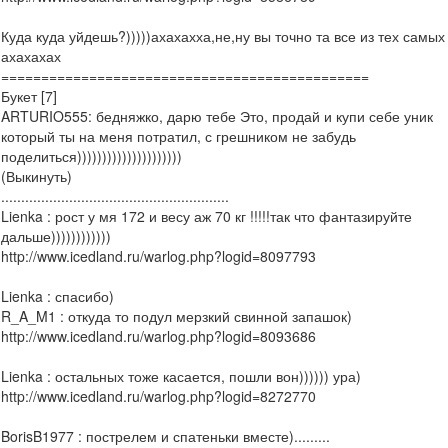
Куда куда уйдешь?)))))ахахахха,не,ну вы точно та все из тех самых
ахахахах
==============================================
Букет [7]
ARTURIO555: бедняжко, дарю тебе Это, продай и купи себе уник
который ты на меня потратил, с грешником не забудь
поделиться)))))))))))))))))))))
(Выкинуть)
.........................................................
Lienka : рост у мя 172 и весу аж 70 кг !!!!!так что фантазируйте
дальше))))))))))))
http://www.icedland.ru/warlog.php?logid=8097793
Lienka : спасибо)
R_A_M1 : откуда то подул мерзкий свинной запашок)
http://www.icedland.ru/warlog.php?logid=8093686
Lienka : остальных тоже касается, пошли вон)))))) ура)
http://www.icedland.ru/warlog.php?logid=8272770
BorisB1977 : пострелем и спатеньки вместе).........