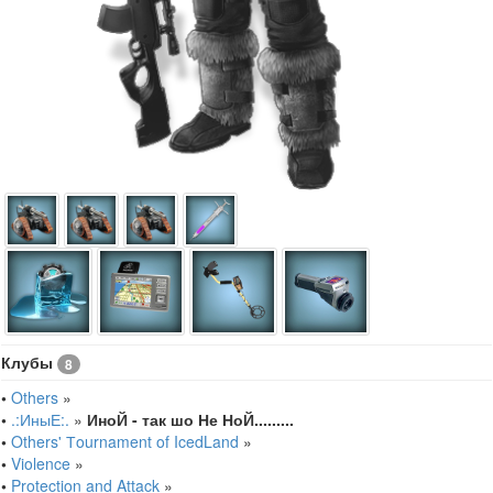
Клубы
8
•
Others
»
•
.:ИныЕ:.
»
ИноЙ - так шо Не НоЙ.........
•
Others' Тournament of IcedLand
»
•
Violence
»
•
Protection and Attack
»