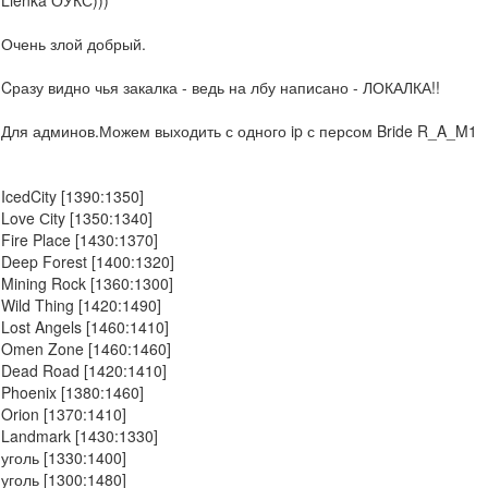
Lienka ОУКС)))
Очень злой добрый.
Cразу видно чья закалка - ведь на лбу написано - ЛОКАЛКА!!
Для админов.Можем выходить с одного ip с персом Bride R_A_M1
IcedCity [1390:1350]
Love Сity [1350:1340]
Fire Place [1430:1370]
Deep Forest [1400:1320]
Mining Rock [1360:1300]
Wild Thing [1420:1490]
Lost Angels [1460:1410]
Omen Zone [1460:1460]
Dead Road [1420:1410]
Phoenix [1380:1460]
Orion [1370:1410]
Landmark [1430:1330]
уголь [1330:1400]
уголь [1300:1480]