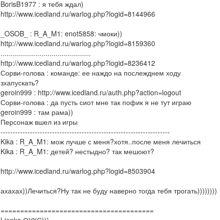
BorisB1977 : я тебя ждал)
http://www.icedland.ru/warlog.php?logid=8144966
_OSOB_ : R_A_M1: enot5858: чмоки))
http://www.icedland.ru/warlog.php?logid=8159360
..............................................
http://www.icedland.ru/warlog.php?logid=8236412
Сорви-голова : команде: ее наждо на послежднем ходу
зхапускать?
geroin999 : http://www.icedland.ru/auth.php?action=logout
Сорви-голова : да пусть сиот мне так пофик я не тут играю
geroin999 : там рама))
Персонаж вшел из игры
---------------------------------------------------------------------
Kika : R_A_M1: мож лучше с меня?хотя..после меня лечиться
Kika : R_A_M1: детей? нестыдно? так мешоют?
http://www.icedland.ru/warlog.php?logid=8503904
ахахах))Лечиться?Ну так не буду наверно тогда тебя трогать))))))))
=======================================