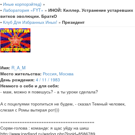
•
Иные корпорэйтед)
»
•
Лаборатория «FYT»
»
ИНОЙ: Киллер. Устранение устаревших
витков эволюции. БраткО
•
Клуб Для Избранных Иных!
»
Президент
Имя:
R_A_M
Место жительства:
Россия
,
Москва
День рождения:
4 / 11 / 1983
Немного о себе и для себя:
- мам, можно я повешусь? - а ты уроки сделала?
А с поцелуями торопиться не будем, - сказал Темный человек,
слезая с Ромы вытирая рот)))
=======================================
Сорви-голова : команде: я щас уйду на шиш
http://www.icedland.ru/warlog.php?logid=8586789