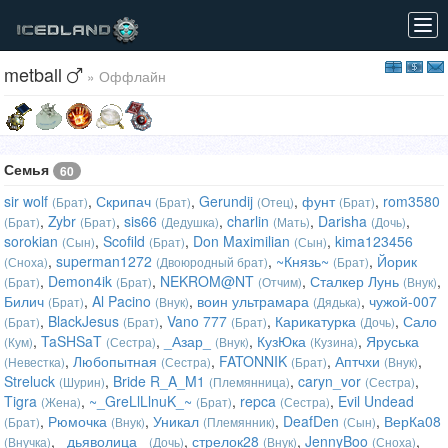
Tog
navi
metball
» Оффлайн
Семья
60
sir wolf
,
Скрипач
,
Gerundij
,
фунт
,
rom3580
(Брат)
(Брат)
(Отец)
(Брат)
,
Zybr
,
sis66
,
charlin
,
Darisha
,
(Брат)
(Брат)
(Дедушка)
(Мать)
(Дочь)
sorokian
,
Scofild
,
Don Maximilian
,
kima123456
(Сын)
(Брат)
(Сын)
,
superman1272
,
~Князь~
,
Йорик
(Сноха)
(Двоюродный брат)
(Брат)
,
Demon4ik
,
NEKROM@NT
,
Сталкер Лунь
,
(Брат)
(Брат)
(Отчим)
(Внук)
Билич
,
Al Pacino
,
воин ультрамара
,
чужой-007
(Брат)
(Внук)
(Дядька)
,
BlackJesus
,
Vano 777
,
Карикатурка
,
Сало
(Брат)
(Брат)
(Брат)
(Дочь)
,
TaSHSaT
,
_Азар_
,
КузЮка
,
Яруська
(Кум)
(Сестра)
(Внук)
(Кузина)
,
Любопытная
,
FATONNIK
,
Аптчхи
,
(Невестка)
(Сестра)
(Брат)
(Внук)
Streluck
,
Bride R_A_M1
,
caryn_vor
,
(Шурин)
(Племянница)
(Сестра)
Tigra
,
~_GreLlLlnuK_~
,
repca
,
Evil Undead
(Жена)
(Брат)
(Сестра)
,
Рюмочка
,
Уникал
,
DeafDen
,
ВерКа08
(Брат)
(Внук)
(Племянник)
(Сын)
,
_дьяволица_
,
стрелок28
,
JennyBoo
,
(Внучка)
(Дочь)
(Внук)
(Сноха)