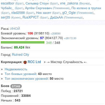
escalibor
,
Сильвер Стоун
,
vne_zakona
,
(Брат)
(Брат)
(Внучка)
Чубайс_
,
Артём Сергеевич
,
По колено в трупах
(Брат)
(Племянник)
,
vlad2588
,
Ник занят
,
gO_Ogle
,
(Брат)
(Брат)
(Брат)
(Племянник)
serj35
,
RusXPYCT
,
ДаШкАА
,
(Кузен)
(Брат)
(Племянница)
Раса:
ИНОЙ
Боевой уровень:
106
(9198110)
+208590
Экономический уровень:
57
(804127.70)
+28172.30
348
/ 348
Баланс:
89,424
ilex
Город:
Ruined City
Корпорация:
RCC Ltd
»
-= Мистер Случайность =-
»
Недвижимость
»
Топ боевых уровней
:
43
место
»
Топ экономических уровней
:
50
место
Боев
57348
Побед :
23721
Поражений :
33084
Ничьих :
543