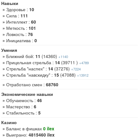
Навыки
»
Здоровье :
10
»
Сила :
111
»
Интеллект :
60
»
Меткость :
101
»
Ловкость :
76
»
Инициатива :
0
Умения
»
Ближний бой:
11
(14360)
+1140
»
Прицельная стрельба :
14
(39711 )
+4789
»
Стрельба "наспех" :
14
(37276)
+7224
»
Стрельба "навскидку" :
15
(47088)
+13912
»
Отработано смен :
68760
Экономические навыки
»
Обучаемость :
46
»
Мастерство :
6
»
Стабильность :
5
Казино
»
Баланс в фишках
0 ilex
»
Выиграно:
4815460 ilex