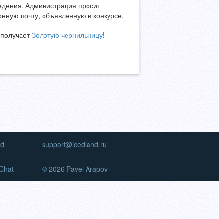
ведения. Администрация просит
онную почту, объявленную в конкурсе.
н получает
Золотую чернильницу
!
nd
support@icedland.ru
Chat
© 2026 Pavel Arapov