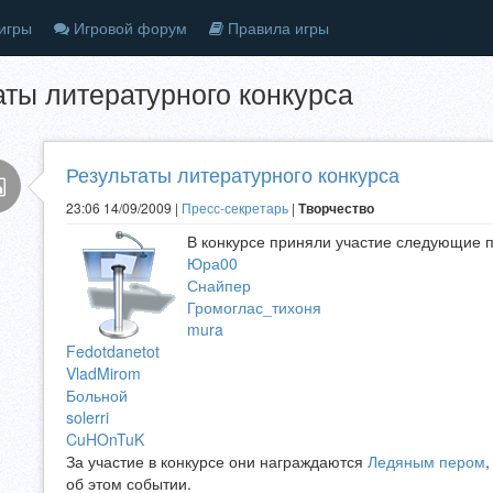
игры
Игровой форум
Правила игры
аты литературного конкурса
Результаты литературного конкурса
23:06 14/09/2009 |
Пресс-секретарь
|
Творчество
В конкурсе приняли участие следующие 
Юра00
Снайпер
Громоглас_тихоня
mura
Fedotdanetot
VladMirom
Больной
solerri
CuHOnTuK
За участие в конкурсе они награждаются
Ледяным пером
об этом событии.