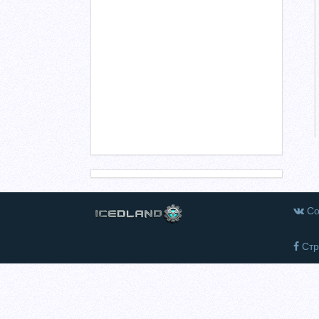
Со
Стр