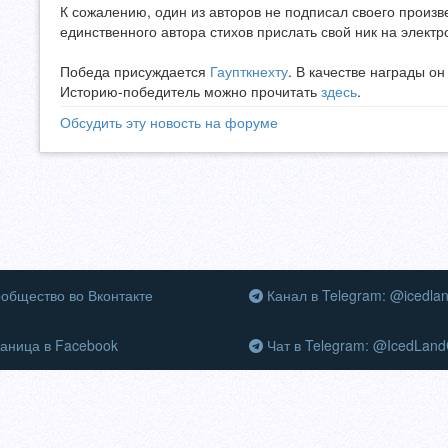
К сожалению, один из авторов не подписал своего произ
единственного автора стихов прислать свой ник на электр
Победа присуждается
Гаупткнехту
. В качестве награды о
Историю-победитель можно прочитать
здесь
.
Обсудить эту новость на форуме
общество во Вконтакте
Канал в Telegram: @icedla
аница в Facebook
Чат в Telegram: @IcedLand