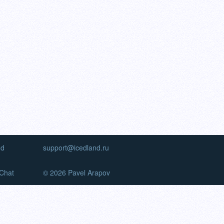
nd
support@icedland.ru
Chat
© 2026 Pavel Arapov