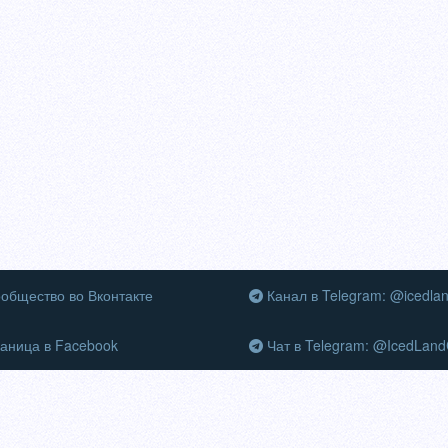
общество во Вконтакте
Канал в Telegram: @icedla
аница в Facebook
Чат в Telegram: @IcedLand