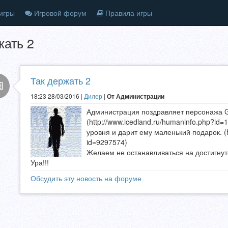
игры
Игровой форум
Правила игры
жать 2
Так держать 2
18:23 28/03/2016 |
Дилер
|
От Администрации
Администрация поздравляет персонажа
(http://www.icedland.ru/humaninfo.php?id
уровня и дарит ему маленький подарок. (ht
id=9297574)
Желаем не останавливаться на достигнут
Ура!!!
Обсудить эту новость на форуме