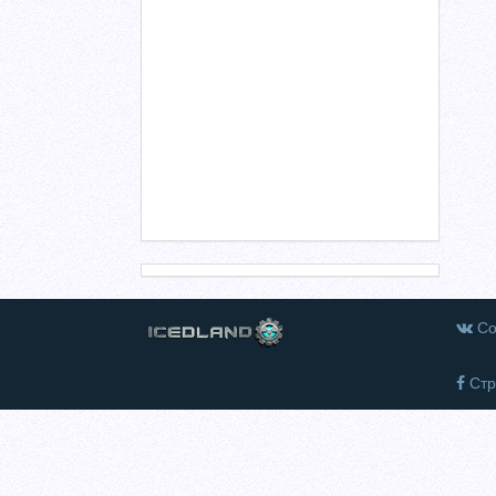
Со
Стр