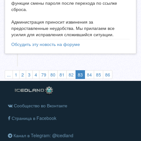
функции смены пароля после перехода по ссылке
сброса.
Администрация приносит извинения за
предоставленные неудобства. Мы прилагаем все
усилия для исправления сложившийся ситуации.
Обсудить эту новость на форуме
(выбранная)
...
1
2
3
4
79
80
81
82
83
84
85
86
Сообщество во Вконтакте
Страница в Facebook
Канал в Telegram: @icedland