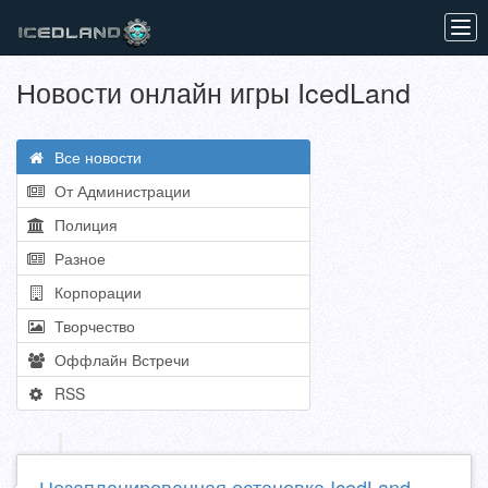
Tog
navi
Новости онлайн игры IcedLand
Все новости
От Администрации
Полиция
Разное
Корпорации
Творчество
Оффлайн Встречи
RSS
Незапланированная остановка IcedLand