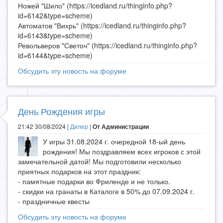
Ножей "Шило" (https://icedland.ru/thinginfo.php?
id=6142&type=scheme)
Автоматов "Вихрь" (https://icedland.ru/thinginfo.php?
id=6143&type=scheme)
Револьверов "Светоч" (https://icedland.ru/thinginfo.php?
id=6144&type=scheme)
Обсудить эту новость на форуме
День Рождения игры
21:42 30/08/2024 |
Дилер
|
От Администрации
У игры 31.08.2024 г. очередной 18-ый день
рождения! Мы поздравляем всех игроков с этой
замечательной датой! Мы подготовили несколько
приятных подарков на этот праздник:
- памятные подарки во Фриленде и не только.
- скидки на гранаты в Каталоге в 50% до 07.09.2024 г.
- праздничные квесты
Обсудить эту новость на форуме