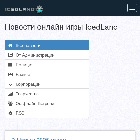
Tog
navi
Новости онлайн игры IcedLand
Все новости
От Администрации
Полиция
Разное
Корпорации
Творчество
Оффлайн Встречи
RSS
С Новым 2025 годом