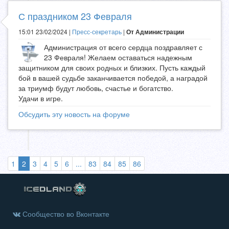
С праздником 23 Февраля
15:01 23/02/2024 |
Пресс-секретарь
|
От Администрации
Администрация от всего сердца поздравляет с
23 Февраля! Желаем оставаться надежным
защитником для своих родных и близких. Пусть каждый
бой в вашей судьбе заканчивается победой, а наградой
за триумф будут любовь, счастье и богатство.
Удачи в игре.
Обсудить эту новость на форуме
(выбранная)
1
2
3
4
5
6
...
83
84
85
86
Сообщество во Вконтакте