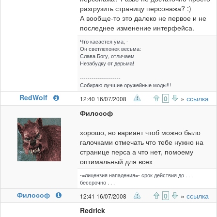
разгрузить страницу персонажа? :)
А вообще-то это далеко не первое и не
последнее изменение интерфейса.
Что касается ума, -
Он светлехонек весьма:
Слава Богу, отличаем
Незабудку от дерьма!
---------------------
Собираю лучшие оружейные моды!!!
RedWolf
0
»
ссылка
12:40 16/07/2008
Философ
хорошо, но вариант чтоб можно было
галочками отмечать что тебе нужно на
странице перса а что нет, помоему
оптимальный для всех
-=лицензия нападения=- срок действия до . . .
бессрочно . . .
Философ
0
»
ссылка
12:41 16/07/2008
Redrick