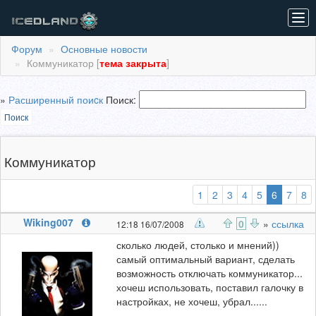
Tog
navi
Форум
Основные новости
Коммуникатор [
тема закрыта
]
»
Расширенный поиcк
Поиск:
Поиск
Коммуникатор
(выбран
1
2
3
4
5
6
7
8
Wiking007
0
»
ссылка
12:18 16/07/2008
сколько людей, столько и мнений))
самый оптимальный вариант, сделать
возможность отключать коммуникатор...
хочеш использовать, поставил галочку в
настройках, не хочеш, убрал......