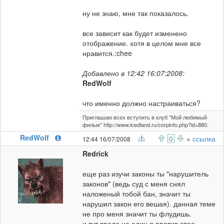
ну не знаю, мне так показалось.
все зависит как будет изменено
отображение. хотя в целом мне все
нравится.:chee
Добавлено в 12:42 16:07:2008:
RedWolf
что именно должно настраиваться?
Приглашаю всех вступить в клуб "Мой любимый
фильм" http://www.icedland.ru/corpinfo.php?id=880.
RedWolf
0
»
ссылка
12:44 16/07/2008
Redrick
еще раз изучи законы ты "нарушитель
законов" (ведь суд с меня снял
наложеный тобой бан, значит ты
нарушил закон его вешая). данная теме
не про меня значит ты флудишь.
и тут вроде не один я против свое