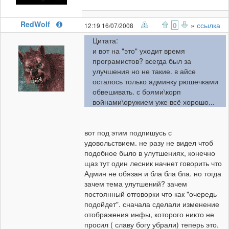
RedWolf
0
»
ссылка
12:19 16/07/2008
Цитата:
и вот на "это" уходит время
програмистов? всегда был за
улучшения но не такие. в айсе
осталось только админку рюшечками
обвешивать. с боями\корп
войнами\оружием уже всё хорошо...
вот под этим подпишусь с
удовольствием. не разу не видел чтоб
подобное было в улутшениях, конечно
щаз тут один лесник начнет говорить что
Админ не обязан и бла бла бла. но тогда
зачем тема улутшений? зачем
постоянный отговорки что как "очередь
подойдет". сначала сделали изменение
отображения инфы, которого никто не
просил ( славу богу убрали) теперь это.