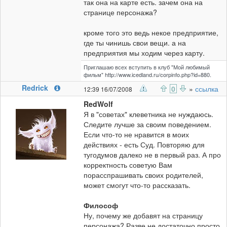
так она на карте есть. зачем она на
странице персонажа?
кроме того это ведь некое предприятие,
где ты чинишь свои вещи. а на
предприятия мы ходим через карту.
Приглашаю всех вступить в клуб "Мой любимый
фильм" http://www.icedland.ru/corpinfo.php?id=880.
Redrick
0
»
ссылка
12:39 16/07/2008
RedWolf
Я в "советах" клеветника не нуждаюсь.
Следите лучше за своим поведением.
Если что-то не нравится в моих
действиях - есть Суд. Повторяю для
тугодумов далеко не в первый раз. А про
корректность советую Вам
порасспрашивать своих родителей,
может смогут что-то рассказать.
Философ
Ну, почему же добавят на страницу
персонажа? Разве не достаточно просто