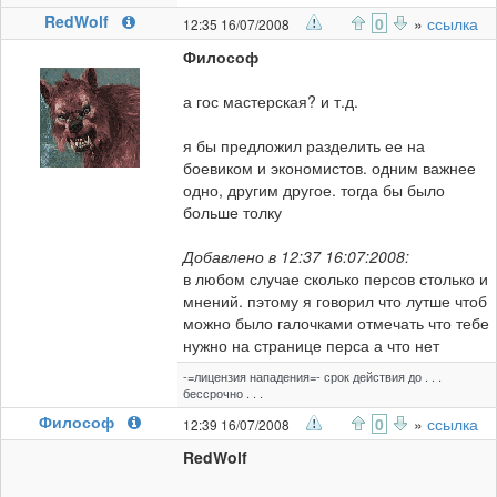
RedWolf
0
»
ссылка
12:35 16/07/2008
Философ
а гос мастерская? и т.д.
я бы предложил разделить ее на
боевиком и экономистов. одним важнее
одно, другим другое. тогда бы было
больше толку
Добавлено в 12:37 16:07:2008:
в любом случае сколько персов столько и
мнений. пэтому я говорил что лутше чтоб
можно было галочками отмечать что тебе
нужно на странице перса а что нет
-=лицензия нападения=- срок действия до . . .
бессрочно . . .
Философ
0
»
ссылка
12:39 16/07/2008
RedWolf