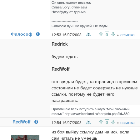
Он светлехонек весьма:
Слава Богу, отличаем
Незабудку от дерьма!
---------------------
Собираю лучшие оружейные моды!!!
Философ
0
»
ссылка
12:53 16/07/2008
Redrick
будем ждать
RedWolf
это врядли будет, та страница в прежнем
состоянии не будет содержать не нужные
ссылки. поэтому не будет чего
настраивать.
Приглашаю всех вступить в клуб "Мой любимый
фильм" http://www.icedland.ru/corpinfo.php?id=880.
RedWolf
0
»
ссылка
12:54 16/07/2008
из боя выйду ссылку дам на иск, если
сам читать не умеешь