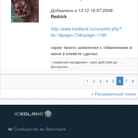
Добавлено в 13:12 16:07:2008:
Redrick
http://www.icedland.ru/corpinfo.php?
id=1&page=73&npage=1195
скрин твоего заявления с обвинением в
меня в клевете сделал.
-=лицензия нападения=- срок действия до . . .
бессрочно . . .
(выбран
1
2
3
4
5
6
7
8
»
Расширенный поиcк
Сообщество во Вконтакте