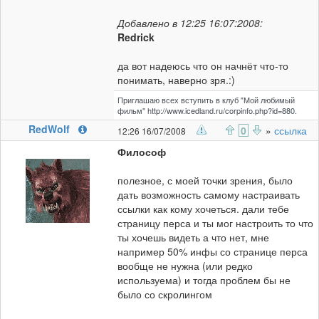
Добавлено в 12:25 16:07:2008:
Redrick
да вот надеюсь что он начнёт что-то
понимать, наверно зря.:)
Приглашаю всех вступить в клуб "Мой любимый
фильм" http://www.icedland.ru/corpinfo.php?id=880.
RedWolf
0
»
ссылка
12:26 16/07/2008
Философ
полезное, с моей точки зрения, было
дать возможность самому настраивать
ссылки как кому хочеться. дали тебе
страницу перса и ты мог настроить то что
ты хочешь видеть а что нет, мне
например 50% инфы со странице перса
вообще не нужна (или редко
используема) и тогда проблем бы не
было со скролингом