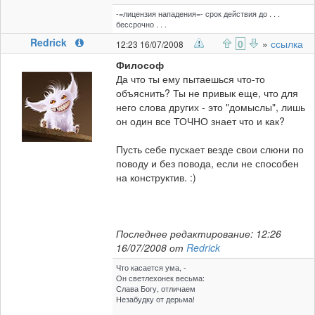
-=лицензия нападения=- срок действия до . . .
бессрочно . . .
Redrick
0
»
ссылка
12:23 16/07/2008
Философ
Да что ты ему пытаешься что-то
объяснить? Ты не привык еще, что для
него слова других - это "домыслы", лишь
он один все ТОЧНО знает что и как?
Пусть себе пускает везде свои слюни по
поводу и без повода, если не способен
на конструктив. :)
Последнее редактирование: 12:26
16/07/2008 от
Redrick
Что касается ума, -
Он светлехонек весьма:
Слава Богу, отличаем
Незабудку от дерьма!