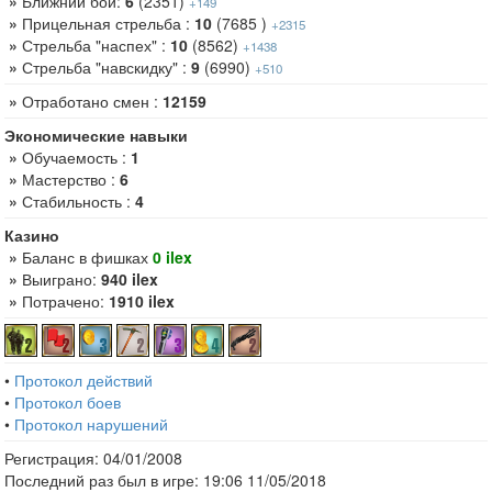
»
Ближний бой:
6
(2351)
+149
»
Прицельная стрельба :
10
(7685 )
+2315
»
Стрельба "наспех" :
10
(8562)
+1438
»
Стрельба "навскидку" :
9
(6990)
+510
»
Отработано смен :
12159
Экономические навыки
»
Обучаемость :
1
»
Мастерство :
6
»
Стабильность :
4
Казино
»
Баланс в фишках
0 ilex
»
Выиграно:
940 ilex
»
Потрачено:
1910 ilex
•
Протокол действий
•
Протокол боев
•
Протокол нарушений
Регистрация: 04/01/2008
Последний раз был в игре: 19:06 11/05/2018