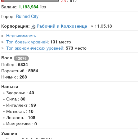
23
/ 417
Баланс:
1,193,984
ilex
Город:
Ruined City
Корпорация:
Рабочий и Колхозница
»
11.05.18
»
Недвижимость
»
Топ боевых уровней
:
131
место
»
Топ экономических уровней
:
573
место
Боев
13076
Побед :
6834
Поражений :
5954
Ничьих :
288
Навыки
»
Здоровье :
40
»
Сила :
80
»
Интеллект :
99
»
Меткость :
10
»
Ловкость :
108
»
Инициатива :
0
Умения