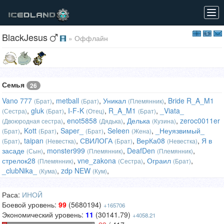
Tog
navi
BlackJesus
» Оффлайн
Семья
26
Vano 777
,
metball
,
Уникал
,
Bride R_A_M1
(Брат)
(Брат)
(Племянник)
,
gluk
,
I-F-K
,
R_A_M1
,
_Viata_
(Сестра)
(Брат)
(Отец)
(Брат)
,
enot5858
,
Делька
,
zeroc0011er
(Двоюродная сестра)
(Дядька)
(Кузина)
,
Kott
,
Saper_
,
Seleen
,
_Неуязвимый_
(Брат)
(Брат)
(Брат)
(Жена)
,
taipan
,
СВИЛОГА
,
ВерКа08
,
Я в
(Брат)
(Невестка)
(Брат)
(Невестка)
засаде
,
monster999
,
DeafDen
,
(Сын)
(Племянник)
(Племянник)
стрелок28
,
vne_zakona
,
Ограил
,
(Племянник)
(Сестра)
(Брат)
_clubNika_
,
zdp NEW
,
(Кума)
(Кум)
Раса:
ИНОЙ
Боевой уровень:
99
(5680194)
+165706
Экономический уровень:
11
(30141.79)
+4058.21