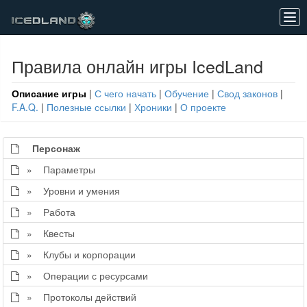
Tog
navi
Правила онлайн игры IcedLand
Описание игры
|
С чего начать
|
Обучение
|
Свод законов
|
F.A.Q.
|
Полезные ссылки
|
Хроники
|
О проекте
Персонаж
» Параметры
» Уровни и умения
» Работа
» Квесты
» Клубы и корпорации
» Операции с ресурсами
» Протоколы действий