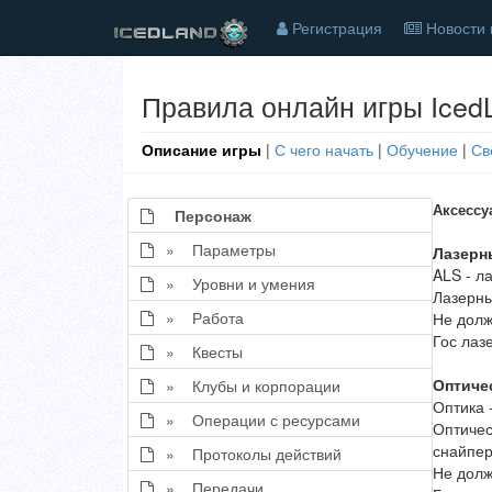
Регистрация
Новости 
Правила онлайн игры Iced
Описание игры
|
С чего начать
|
Обучение
|
Св
Аксессу
Персонаж
» Параметры
Лазерн
ALS - л
» Уровни и умения
Лазерны
» Работа
Не долж
Гос лаз
» Квесты
Оптиче
» Клубы и корпорации
Оптика 
» Операции с ресурсами
Оптиче
снайпер
» Протоколы действий
Не долж
» Передачи