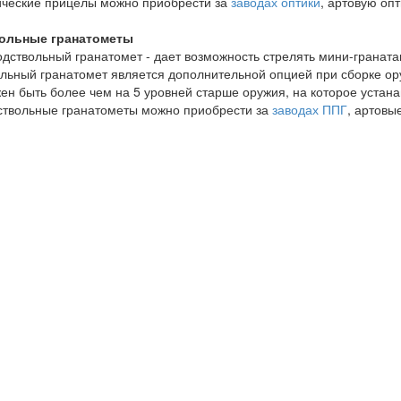
ические прицелы можно приобрести за
заводах оптики
, артовую опт
ольные гранатометы
одствольный гранатомет - дает возможность стрелять мини-гранат
льный гранатомет является дополнительной опцией при сборке ору
ен быть более чем на 5 уровней старше оружия, на которое устана
ствольные гранатометы можно приобрести за
заводах ППГ
, артовы