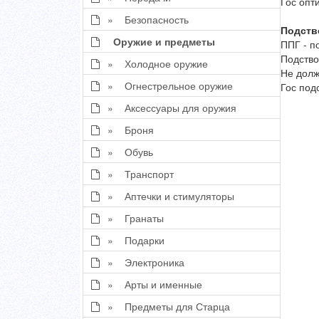
Гос опт
» Безопасность
Подств
Оружие и предметы
ППГ - п
Подство
» Холодное оружие
Не долж
» Огнестрельное оружие
Гос под
» Аксессуары для оружия
» Броня
» Обувь
» Транспорт
» Аптечки и стимуляторы
» Гранаты
» Подарки
» Электроника
» Арты и именные
» Предметы для Старца