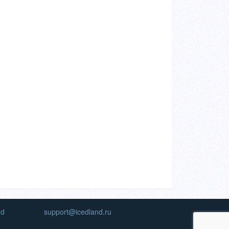
nd
support@icedland.ru