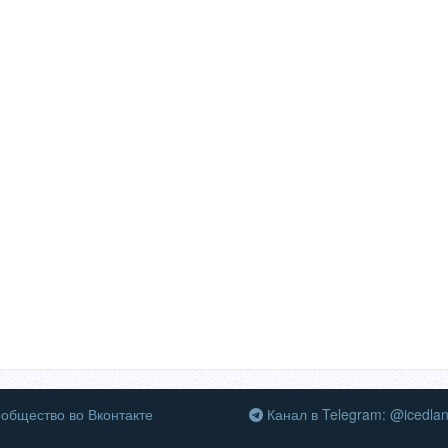
общество во Вконтакте
Канал в Telegram: @icedla