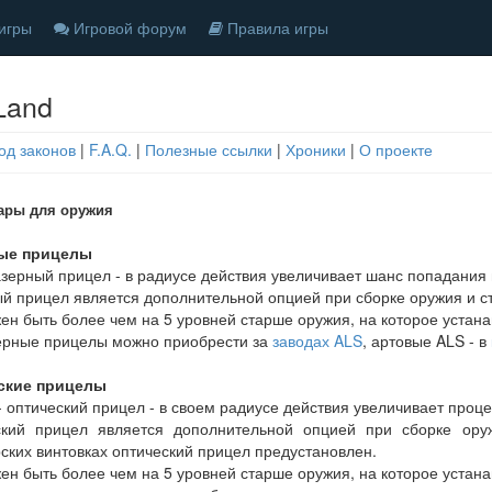
игры
Игровой форум
Правила игры
Land
од законов
|
F.A.Q.
|
Полезные ссылки
|
Хроники
|
О проекте
ары для оружия
ые прицелы
азерный прицел - в радиусе действия увеличивает шанс попадания
й прицел является дополнительной опцией при сборке оружия и ст
ен быть более чем на 5 уровней старше оружия, на которое устана
ерные прицелы можно приобрести за
заводах ALS
, артовые ALS - в
ские прицелы
- оптический прицел - в своем радиусе действия увеличивает проце
ский прицел является дополнительной опцией при сборке оруж
ских винтовках оптический прицел предустановлен.
ен быть более чем на 5 уровней старше оружия, на которое устана