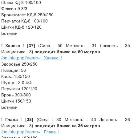
Шлем КД-8 100/100
Фексин-9 3/3
Бронежилет КД-8 250/250
Перчатки КД-8 100/100
Щитки КД-8 120/120
Ботинки
!_Ханекс_! [37]
(Сила : 50 Меткость : 31 Ловкость : 35
Инициатива : 3)
подходит ближе на 60 метров
/botinfo.php?name=!_Ханекс_!
Здоровье 250/250
Позиция: 56
Каска 150/150
Шутер LX-0 4/4
Перчатки 120/120
Бронь 300/300
Щитки 150/150
Ботинки
!_Глава_! [38]
(Сила : 30 Меткость : 43 Ловкость : 36
Инициатива : 3)
подходит ближе на 36 метров
/botinfo.php?name=!_Глава_!
Здоровье 180/180