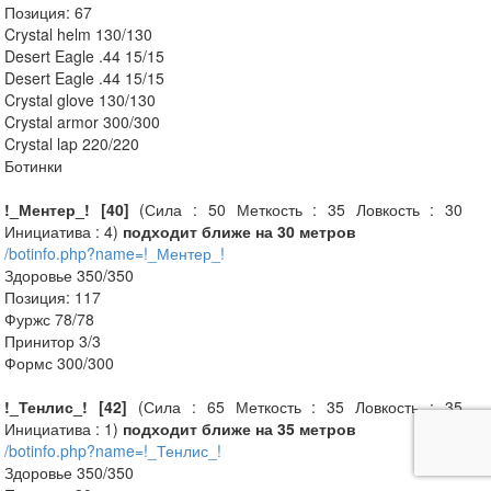
Позиция: 67
Crystal helm 130/130
Desert Eagle .44 15/15
Desert Eagle .44 15/15
Crystal glove 130/130
Crystal armor 300/300
Crystal lap 220/220
Ботинки
!_Ментер_! [40]
(Сила : 50 Меткость : 35 Ловкость : 30
Инициатива : 4)
подходит ближе на 30 метров
/botinfo.php?name=!_Ментер_!
Здоровье 350/350
Позиция: 117
Фуржс 78/78
Принитор 3/3
Формс 300/300
!_Тенлис_! [42]
(Сила : 65 Меткость : 35 Ловкость : 35
Инициатива : 1)
подходит ближе на 35 метров
/botinfo.php?name=!_Тенлис_!
Здоровье 350/350