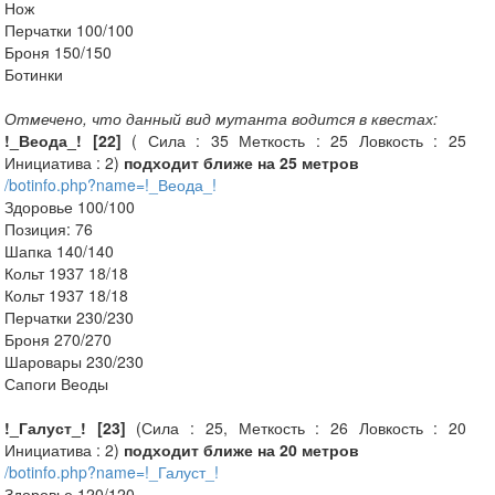
Нож
Перчатки 100/100
Броня 150/150
Ботинки
Отмечено, что данный вид мутанта водится в квестах:
!_Веода_! [22]
( Сила : 35 Меткость : 25 Ловкость : 25
Инициатива : 2)
подходит ближе на 25 метров
/botinfo.php?name=!_Веода_!
Здоровье 100/100
Позиция: 76
Шапка 140/140
Кольт 1937 18/18
Кольт 1937 18/18
Перчатки 230/230
Броня 270/270
Шаровары 230/230
Сапоги Веоды
!_Галуст_! [23]
(Сила : 25, Меткость : 26 Ловкость : 20
Инициатива : 2)
подходит ближе на 20 метров
/botinfo.php?name=!_Галуст_!
Здоровье 120/120