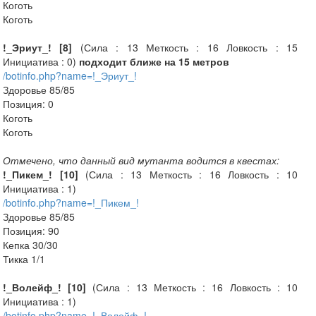
Коготь
Коготь
!_Эриут_! [8]
(Сила : 13 Меткость : 16 Ловкость : 15
Инициатива : 0)
подходит ближе на 15 метров
/botinfo.php?name=!_Эриут_!
Здоровье 85/85
Позиция: 0
Коготь
Коготь
Отмечено, что данный вид мутанта водится в квестах:
!_Пикем_! [10]
(Сила : 13 Меткость : 16 Ловкость : 10
Инициатива : 1)
/botinfo.php?name=!_Пикем_!
Здоровье 85/85
Позиция: 90
Кепка 30/30
Тикка 1/1
!_Волейф_! [10]
(Сила : 13 Меткость : 16 Ловкость : 10
Инициатива : 1)
/botinfo.php?name=!_Волейф_!