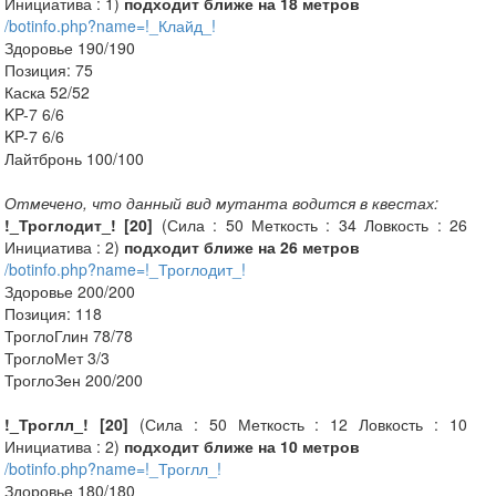
Инициатива : 1)
подходит ближе на 18 метров
/botinfo.php?name=!_Клайд_!
Здоровье 190/190
Позиция: 75
Каска 52/52
KP-7 6/6
KP-7 6/6
Лайтбронь 100/100
Отмечено, что данный вид мутанта водится в квестах:
!_Троглодит_! [20]
(Сила : 50 Меткость : 34 Ловкость : 26
Инициатива : 2)
подходит ближе на 26 метров
/botinfo.php?name=!_Троглодит_!
Здоровье 200/200
Позиция: 118
ТроглоГлин 78/78
ТроглоМет 3/3
ТроглоЗен 200/200
!_Троглл_! [20]
(Сила : 50 Меткость : 12 Ловкость : 10
Инициатива : 2)
подходит ближе на 10 метров
/botinfo.php?name=!_Троглл_!
Здоровье 180/180