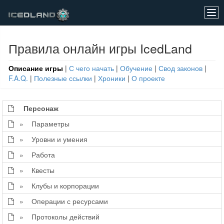
Tog
navi
Правила онлайн игры IcedLand
Описание игры
|
С чего начать
|
Обучение
|
Свод законов
|
F.A.Q.
|
Полезные ссылки
|
Хроники
|
О проекте
Персонаж
» Параметры
» Уровни и умения
» Работа
» Квесты
» Клубы и корпорации
» Операции с ресурсами
» Протоколы действий