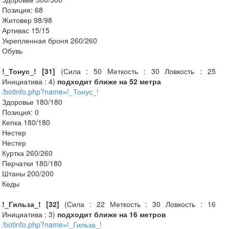
Позиция: 68
Житовер 98/98
Артивас 15/15
Укрепленная броня 260/260
Обувь
!_Тонус_! [31]
(Сила : 50 Меткость : 30 Ловкость : 25
Инициатива : 4)
подходит ближе на 52 метра
/botinfo.php?name=!_Тонус_!
Здоровье 180/180
Позиция: 0
Кепка 180/180
Нестер
Нестер
Куртка 260/260
Перчатки 180/180
Штаны 200/200
Кеды
!_Гильза_! [32]
(Сила : 22 Меткость : 30 Ловкость : 16
Инициатива : 3)
подходит ближе на 16 метров
/botinfo.php?name=!_Гильза_!