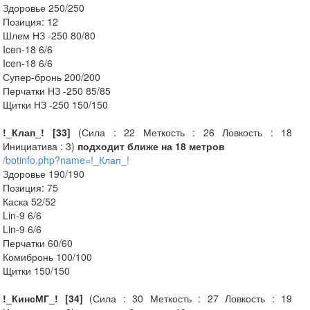
Здоровье 250/250
Позиция: 12
Шлем НЗ -250 80/80
Icen-18 6/6
Icen-18 6/6
Супер-бронь 200/200
Перчатки НЗ -250 85/85
Щитки НЗ -250 150/150
!_Клап_! [33]
(Сила : 22 Меткость : 26 Ловкость : 18
Инициатива : 3)
подходит ближе на 18 метров
/botinfo.php?name=!_Клап_!
Здоровье 190/190
Позиция: 75
Каска 52/52
Lin-9 6/6
Lin-9 6/6
Перчатки 60/60
Комибронь 100/100
Щитки 150/150
!_КинсМГ_! [34]
(Сила : 30 Меткость : 27 Ловкость : 19