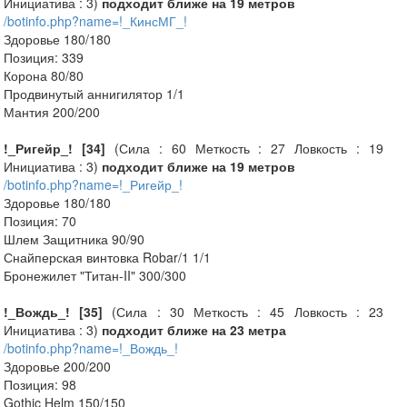
Инициатива : 3)
подходит ближе на 19 метров
/botinfo.php?name=!_КинсМГ_!
Здоровье 180/180
Позиция: 339
Корона 80/80
Продвинутый аннигилятор 1/1
Мантия 200/200
!_Ригейр_! [34]
(Сила : 60 Меткость : 27 Ловкость : 19
Инициатива : 3)
подходит ближе на 19 метров
/botinfo.php?name=!_Ригейр_!
Здоровье 180/180
Позиция: 70
Шлем Защитника 90/90
Снайперская винтовка Robar/1 1/1
Бронежилет "Титан-II" 300/300
!_Вождь_! [35]
(Сила : 30 Меткость : 45 Ловкость : 23
Инициатива : 3)
подходит ближе на 23 метра
/botinfo.php?name=!_Вождь_!
Здоровье 200/200
Позиция: 98
Gothic Helm 150/150