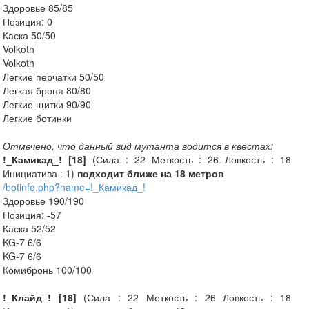
Здоровье 85/85
Позиция: 0
Каска 50/50
Volkoth
Volkoth
Легкие перчатки 50/50
Легкая броня 80/80
Легкие щитки 90/90
Легкие ботинки
Отмечено, что данный вид мутанта водится в квестах:
!_Камикад_! [18]
(Сила : 22 Меткость : 26 Ловкость : 18
Инициатива : 1)
подходит ближе на 18 метров
/botinfo.php?name=!_Камикад_!
Здоровье 190/190
Позиция: -57
Каска 52/52
KG-7 6/6
KG-7 6/6
Комибронь 100/100
!_Клайд_! [18]
(Сила : 22 Меткость : 26 Ловкость : 18