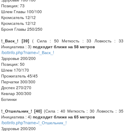
Позиция: 73
Шлем Главы 100/100
Кромсатель 12/12
Кромсатель 12/12
Броня Главы 250/250
!_Васк_! [39]
( Сила : 50 Меткость : 33 Ловкость : 33
Инициатива : 3)
подходит ближе на 58 метров
/botinfo.php?name=!_Васк_!
Здоровье 200/200
Позиция: 50
Шлем 170/170
Прожигатель 45/45
Перчатки 300/300
Доспех 270/270
Кевлар 300/300
Ботинки
!_Отшельник_! [40]
(Сила : 40 Меткость : 30 Ловкость : 35
Инициатива : 4)
подходит ближе на 65 метров
/botinfo.php?name=!_Отшельник_!
Здоровье 200/200