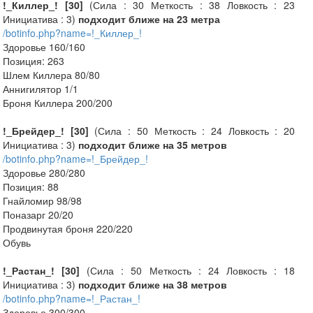
!_Киллер_! [30]
(Сила : 30 Меткость : 38 Ловкость : 23
Инициатива : 3)
подходит ближе на 23 метра
/botinfo.php?name=!_Киллер_!
Здоровье 160/160
Позиция: 263
Шлем Киллера 80/80
Аннигилятор 1/1
Броня Киллера 200/200
!_Брейдер_! [30]
(Сила : 50 Меткость : 24 Ловкость : 20
Инициатива : 3)
подходит ближе на 35 метров
/botinfo.php?name=!_Брейдер_!
Здоровье 280/280
Позиция: 88
Гнайломир 98/98
Поназарг 20/20
Продвинутая броня 220/220
Обувь
!_Растан_! [30]
(Сила : 50 Меткость : 24 Ловкость : 18
Инициатива : 3)
подходит ближе на 38 метров
/botinfo.php?name=!_Растан_!
Здоровье 300/300