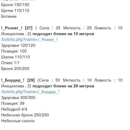
Броня 150/150
Щитки 110/110
Ботинки
!_Рознег_! [27]
( Сила : 35 Меткость : 25 Ловкость : 10
Инициатива : 2)
подходит ближе на 10 метров
/botinfo.php?name=!_Рознег_!
Здоровье 120/120
Позиция: 100
Шапка 110/110
Оликс 1/1
Броня 200/200
!_Бордер_! [29]
(Сила : 50 Меткость : 10 Ловкость : 10
Инициатива : 2)
подходит ближе на 29 метров
/botinfo.php?name=!_Бордер_!
Здоровье 300/300
Позиция: 39
Небодроб 4/4
Небесная броня 250/250
Небесные сапоги