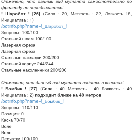
Отмечено, что данный вид мутанта самостоятельно по
фриленду не передвигается:
!_Шаробот_! [26]
(Сила : 20, Меткость : 22, Ловкость 15,
Инициатива : 1)
/botinfo.php?name=!_Шаробот_!
Здоровье 100/100
Стальной шлем 100/100
Лазерная фреза
Лазерная фреза
Стальные накладки 200/200
Стальной корпус 244/244
Стальные наколенники 200/200
Отмечено, что данный вид мутанта водится в квестах:
!_Бомбик_! [27]
(Сила : 40 Меткость : 40 Ловкость : 40
Инициатива : 2)
подходит ближе на 48 метров
/botinfo.php?name=!_Бомбик_!
Здоровье 110/110
Позиция: 0
Каска 70/70
Воле
Воле
Перчатки 100/100