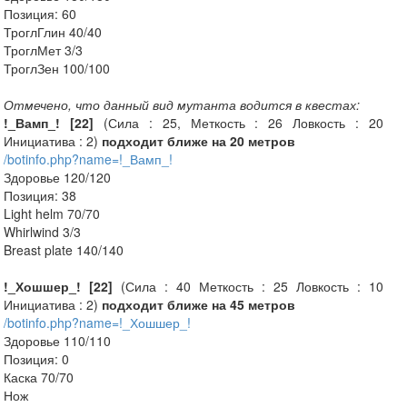
Позиция: 60
ТроглГлин 40/40
ТроглМет 3/3
ТроглЗен 100/100
Отмечено, что данный вид мутанта водится в квестах:
!_Вамп_! [22]
(Сила : 25, Меткость : 26 Ловкость : 20
Инициатива : 2)
подходит ближе на 20 метров
/botinfo.php?name=!_Вамп_!
Здоровье 120/120
Позиция: 38
Light helm 70/70
Whirlwind 3/3
Breast plate 140/140
!_Хошшер_! [22]
(Сила : 40 Меткость : 25 Ловкость : 10
Инициатива : 2)
подходит ближе на 45 метров
/botinfo.php?name=!_Хошшер_!
Здоровье 110/110
Позиция: 0
Каска 70/70
Нож