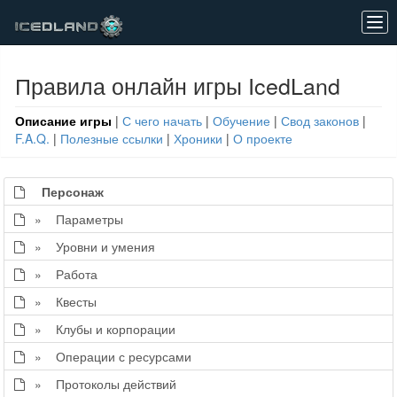
Tog
navi
Правила онлайн игры IcedLand
Описание игры
|
С чего начать
|
Обучение
|
Свод законов
|
F.A.Q.
|
Полезные ссылки
|
Хроники
|
О проекте
Персонаж
» Параметры
» Уровни и умения
» Работа
» Квесты
» Клубы и корпорации
» Операции с ресурсами
» Протоколы действий