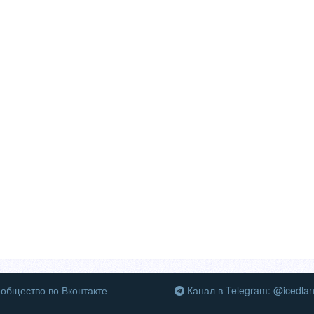
общество во Вконтакте
Канал в Telegram: @icedla