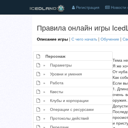
Регистрация
Новости 
Правила онлайн игры Iced
Описание игры
|
С чего начать
|
Обучение
|
Св
Персонаж
Тема не
» Параметры
Я же хо
От нуба
» Уровни и умения
Как соб
» Работа
Если вы
1. Длин
» Квесты
очень в
оружия.
» Клубы и корпорации
Допусти
» Операции с ресурсами
Послед
просмот
» Протоколы действий
и прист
» Передачи