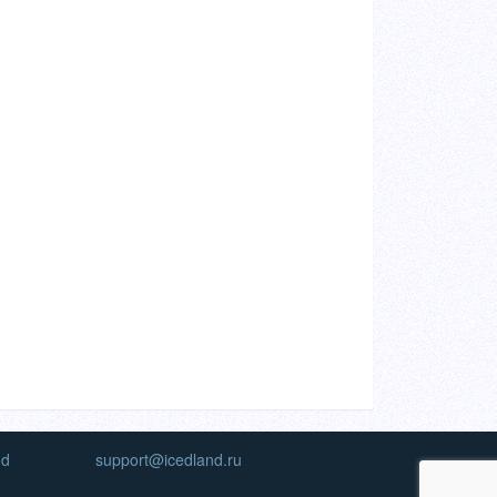
nd
support@icedland.ru