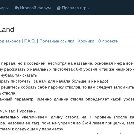
игры
Игровой форум
Правила игры
Land
од законов
|
F.A.Q.
|
Полезные ссылки
|
Хроники
|
О проекте
 первая, но в соседней, несмотря на название, основная инфа всё
чу рассказать о начальных пистолетах 6-8 уровня и так же немного 
 нубам, так сказать
ирать пистолеты! (а нам для начала больше и не надо)
 решитесь собрать себе парочку стволов, то вам следует запомнит
а ствола.
ажный параметр. именно длинна ствола определяет какой уров
м, у вас 1 уровень.
овательно увеличиваем длину ствола на 1 уровень (после к
ра, назовем ее так), пока не упремся во 2-ой левел прицелки, зат
упаем к следующему параметру.