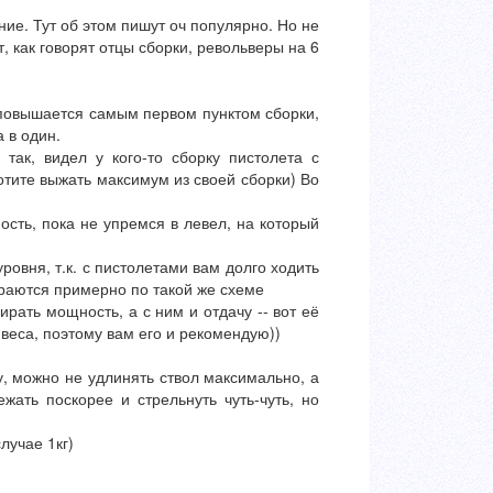
ие. Тут об этом пишут оч популярно. Но не
, как говорят отцы сборки, револьверы на 6
 повышается самым первом пунктом сборки,
 в один.
так, видел у кого-то сборку пистолета с
отите выжать максимум из своей сборки) Во
сть, пока не упремся в левел, на который
ровня, т.к. с пистолетами вам долго ходить
ираются примерно по такой же схеме
рать мощность, а с ним и отдачу -- вот её
веса, поэтому вам его и рекомендую))
у, можно не удлинять ствол максимально, а
жать поскорее и стрельнуть чуть-чуть, но
лучае 1кг)