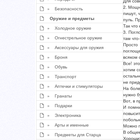
Для сов
2. Мощн
» Безопасность
пишут, 
Оружие и предметы
пуль. П
Так что
» Холодное оружие
3. Погл
» Огнестрельное оружие
там что
Просто 
» Аксессуары для оружия
поглоще
» Броня
всяком 
Все! эт
» Обувь
хотим с
остальн
» Транспорт
не прид
» Аптечки и стимуляторы
На боле
нужно б
» Гранаты
Вот, в 
» Подарки
И помни
повысит
» Электроника
побольн
» Арты и именные
Можно п
В общем
» Предметы для Старца
Хороших