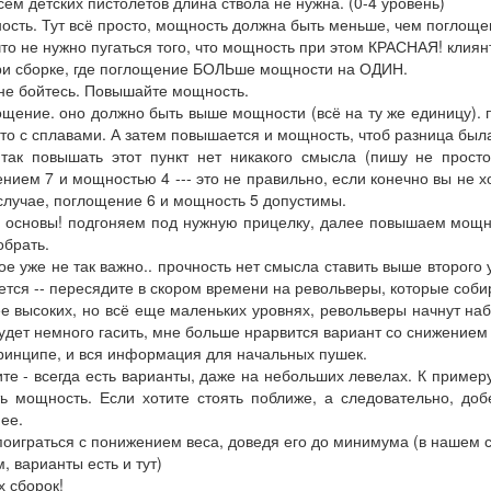
сем детских пистолетов длина ствола не нужна. (0-4 уровень)
ость. Тут всё просто, мощность должна быть меньше, чем поглощен
что не нужно пугаться того, что мощность при этом КРАСНАЯ! клиянт
ри сборке, где поглощение БОЛЬше мощности на ОДИН.
 не бойтесь. Повышайте мощность.
ощение. оно должно быть выше мощности (всё на ту же единицу).
-то с сплавами. А затем повышается и мощность, чтоб разница была
так повышать этот пункт нет никакого смысла (пишу не просто 
нием 7 и мощностью 4 --- это не правильно, если конечно вы не х
случае, поглощение 6 и мощность 5 допустимы.
о основы! подгоняем под нужную прицелку, далее повышаем мощно
обрать.
ое уже не так важно.. прочность нет смысла ставить выше второго у
ется -- пересядите в скором времени на револьверы, которые соб
е высоких, но всё еще маленьких уровнях, револьверы начнут наби
удет немного гасить, мне больше нрарвится вариант со снижением 
принципе, и вся информация для начальных пушек.
те - всегда есть варианты, даже на небольших левелах. К пример
ь мощность. Если хотите стоять поближе, а следовательно, добе
ее.
оиграться с понижением веса, доведя его до минимума (в нашем с
, варианты есть и тут)
 сборок!