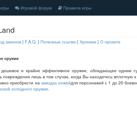
игры
Игровой форум
Правила игры
Land
од законов
|
F.A.Q.
|
Полезные ссылки
|
Хроники
|
О проекте
е оружие
дешевое и крайне эффективное оружие, обладающее одним су
ь повреждения лишь в том случае, когда Вы находитесь вплотную к
ожно приобрести на
заводах ножей
для персонажей с 1 до 20 боево
рской холодного оружия
.