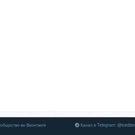
общество во Вконтакте
Канал в Telegram: @icedla