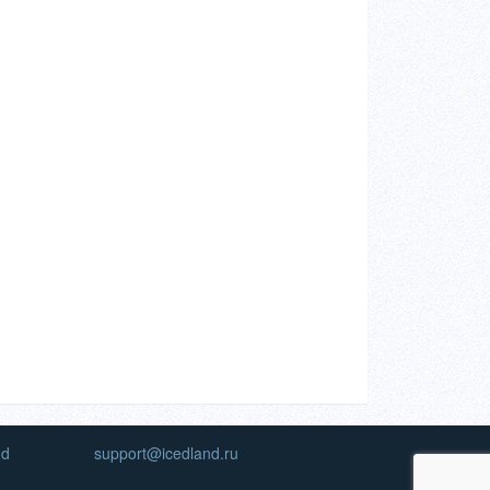
nd
support@icedland.ru