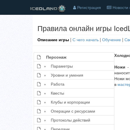
Регистрация
Новости 
Правила онлайн игры Iced
Описание игры
|
С чего начать
|
Обучение
|
Св
Холодно
Персонаж
» Параметры
Ножи
- 
наносит
» Уровни и умения
Ножи м
» Работа
в
масте
» Квесты
» Клубы и корпорации
» Операции с ресурсами
» Протоколы действий
» Передачи