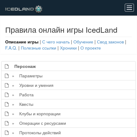
Tog
navi
Правила онлайн игры IcedLand
Описание игры
|
С чего начать
|
Обучение
|
Свод законов
|
F.A.Q.
|
Полезные ссылки
|
Хроники
|
О проекте
Персонаж
» Параметры
» Уровни и умения
» Работа
» Квесты
» Клубы и корпорации
» Операции с ресурсами
» Протоколы действий