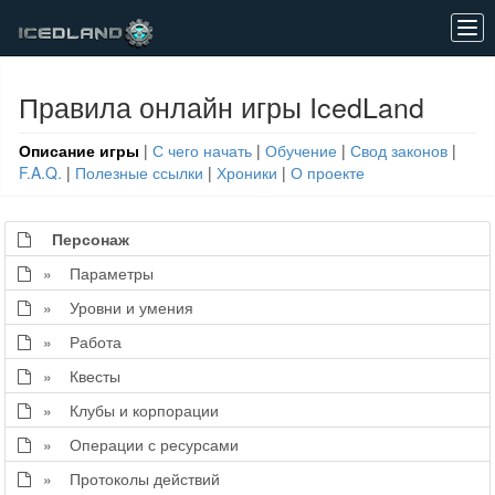
Tog
navi
Правила онлайн игры IcedLand
Описание игры
|
С чего начать
|
Обучение
|
Свод законов
|
F.A.Q.
|
Полезные ссылки
|
Хроники
|
О проекте
Персонаж
» Параметры
» Уровни и умения
» Работа
» Квесты
» Клубы и корпорации
» Операции с ресурсами
» Протоколы действий