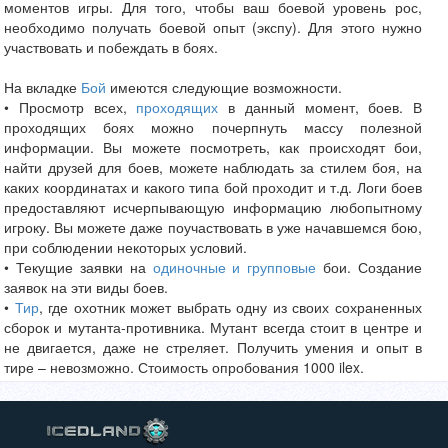
моментов игры. Для того, чтобы ваш боевой уровень рос,
необходимо получать боевой опыт (экспу). Для этого нужно
участвовать и побеждать в боях.
На вкладке
Бой
имеются следующие возможности.
• Просмотр всех,
проходящих
в данный момент, боев. В
проходящих боях можно почерпнуть массу полезной
информации. Вы можете посмотреть, как происходят бои,
найти друзей для боев, можете наблюдать за стилем боя, на
каких координатах и какого типа бой проходит и т.д. Логи боев
предоставляют исчерпывающую информацию любопытному
игроку. Вы можете даже поучаствовать в уже начавшемся бою,
при соблюдении некоторых условий.
• Текущие заявки на
одиночные и групповые
бои. Создание
заявок на эти виды боев.
•
Тир
, где охотник может выбрать одну из своих сохраненных
сборок и мутанта-противника. Мутант всегда стоит в центре и
не двигается, даже не стреляет. Получить умения и опыт в
тире – невозможно. Стоимость опробования 1000 ilex.